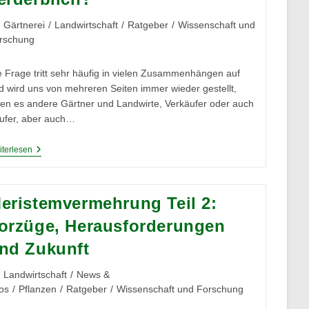
Der
Pflanzenzellen
itrags-
Gärtnerei
/
Landwirtschaft
/
Ratgeber
/
Wissenschaft und
(Teil
tegorie:
rschung
2)
e Frage tritt sehr häufig in vielen Zusammenhängen auf
d wird uns von mehreren Seiten immer wieder gestellt,
ien es andere Gärtner und Landwirte, Verkäufer oder auch
ufer, aber auch…
Sind
terlesen
Pflanzen
Schnell
Verderblich?
eristemvermehrung Teil 2:
orzüge, Herausforderungen
nd Zukunft
itrags-
Landwirtschaft
/
News &
tegorie:
fos
/
Pflanzen
/
Ratgeber
/
Wissenschaft und Forschung