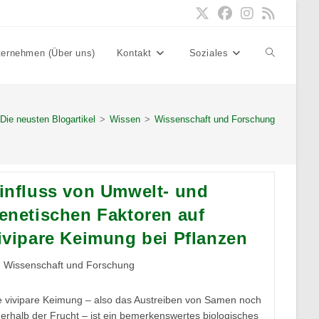
ternehmen (Über uns)
Kontakt
Soziales
Website-
Suche
Die neusten Blogartikel
>
Wissen
>
Wissenschaft und Forschung
umschalten
influss von Umwelt- und
enetischen Faktoren auf
ivipare Keimung bei Pflanzen
itrags-
Wissenschaft und Forschung
tegorie:
e vivipare Keimung – also das Austreiben von Samen noch
nerhalb der Frucht – ist ein bemerkenswertes biologisches