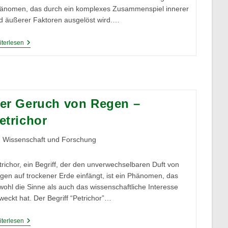
änomen, das durch ein komplexes Zusammenspiel innerer
d äußerer Faktoren ausgelöst wird.…
Einfluss
terlesen
Von
Umwelt-
Und
Genetischen
Faktoren
Auf
Vivipare
er Geruch von Regen –
Keimung
Bei
etrichor
Pflanzen
itrags-
Wissenschaft und Forschung
tegorie:
trichor, ein Begriff, der den unverwechselbaren Duft von
gen auf trockener Erde einfängt, ist ein Phänomen, das
wohl die Sinne als auch das wissenschaftliche Interesse
weckt hat. Der Begriff “Petrichor”…
Der
terlesen