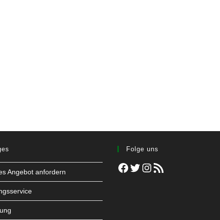
ges
Folge uns
Facebook
Twitter
Instagram
RSS-Feed
les Angebot anfordern
ngsservice
tung