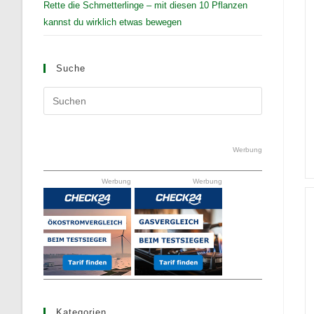
Rette die Schmetterlinge – mit diesen 10 Pflanzen
kannst du wirklich etwas bewegen
Suche
Press
Escape
to
close
Werbung
the
Werbung
Werbung
search
panel.
Kategorien