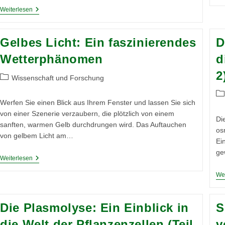
Viviparie
Weiterlesen
In
Pflanzen:
Wenn
Gelbes Licht: Ein faszinierendes
D
Samen
Schon
Wetterphänomen
d
Am
Fruchtstand
2
Sprießen
Beitrags-
Wissenschaft und Forschung
Kategorie:
Be
Werfen Sie einen Blick aus Ihrem Fenster und lassen Sie sich
Ka
von einer Szenerie verzaubern, die plötzlich von einem
Di
sanften, warmen Gelb durchdrungen wird. Das Auftauchen
os
von gelbem Licht am…
Ei
ge
Gelbes
Weiterlesen
Licht:
Ein
Wei
Faszinierendes
Wetterphänomen
Die Plasmolyse: Ein Einblick in
S
die Welt der Pflanzenzellen (Teil
v