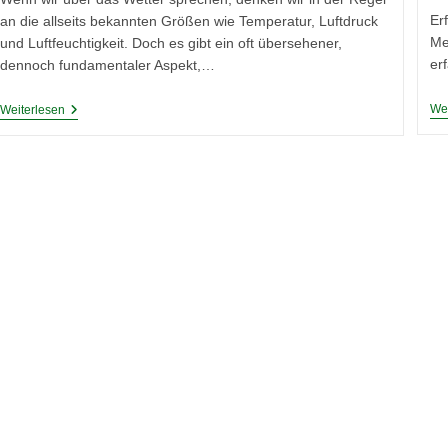
Er
an die allseits bekannten Größen wie Temperatur, Luftdruck
Me
und Luftfeuchtigkeit. Doch es gibt ein oft übersehener,
er
dennoch fundamentaler Aspekt,…
Die
Wei
Weiterlesen
Bedeutung
Des
Taupunkts
In
Der
Luftfeuchtigkeitsmessung