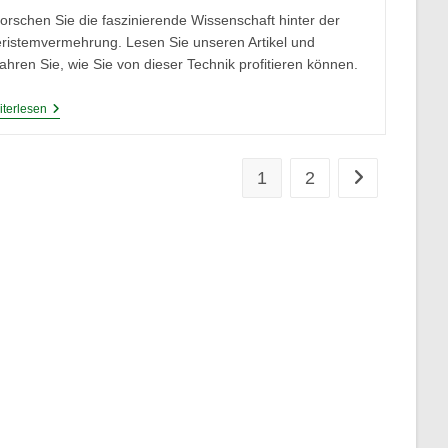
forschen Sie die faszinierende Wissenschaft hinter der
ristemvermehrung. Lesen Sie unseren Artikel und
fahren Sie, wie Sie von dieser Technik profitieren können.
Meristemvermehrung
terlesen
Teil
2:
Vorzüge,
Herausforderungen
1
2
Zur nächsten S
Und
Zukunft