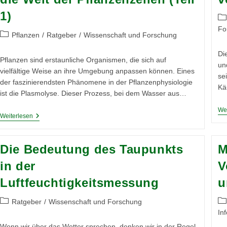
1)
Be
Ka
Fo
Beitrags-
Pflanzen
/
Ratgeber
/
Wissenschaft und Forschung
Kategorie:
Di
Pflanzen sind erstaunliche Organismen, die sich auf
un
vielfältige Weise an ihre Umgebung anpassen können. Eines
se
der faszinierendsten Phänomene in der Pflanzenphysiologie
Kä
ist die Plasmolyse. Dieser Prozess, bei dem Wasser aus…
Wei
Die
Weiterlesen
Plasmolyse:
Ein
Einblick
Die Bedeutung des Taupunkts
M
In
Die
in der
V
Welt
Der
Luftfeuchtigkeitsmessung
u
Pflanzenzellen
(Teil
1)
Beitrags-
Be
Ratgeber
/
Wissenschaft und Forschung
Kategorie:
Ka
In
Wenn wir über das Wetter sprechen, denken wir in der Regel