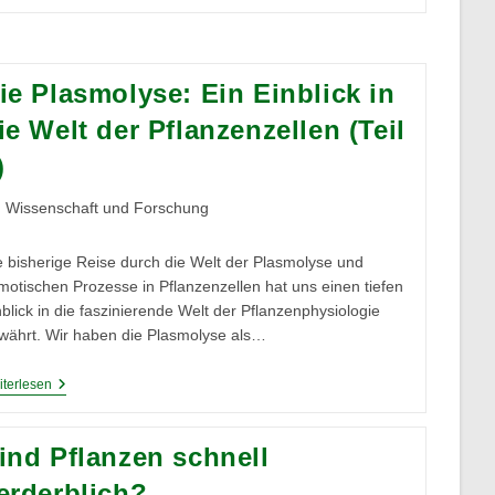
Geruch
Von
Regen
–
Petrichor
ie Plasmolyse: Ein Einblick in
ie Welt der Pflanzenzellen (Teil
)
itrags-
Wissenschaft und Forschung
tegorie:
e bisherige Reise durch die Welt der Plasmolyse und
motischen Prozesse in Pflanzenzellen hat uns einen tiefen
nblick in die faszinierende Welt der Pflanzenphysiologie
währt. Wir haben die Plasmolyse als…
Die
terlesen
Plasmolyse:
Ein
Einblick
ind Pflanzen schnell
In
Die
erderblich?
Welt