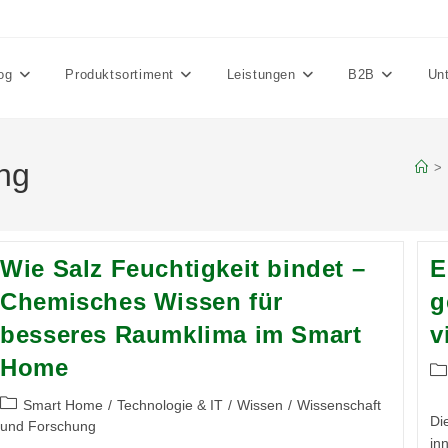
og
Produktsortiment
Leistungen
B2B
Un
ng
>
Wie Salz Feuchtigkeit bindet –
E
Chemisches Wissen für
g
besseres Raumklima im Smart
v
Home
Be
Ka
Beitrags-
Smart Home
/
Technologie & IT
/
Wissen
/
Wissenschaft
Di
Kategorie:
und Forschung
in