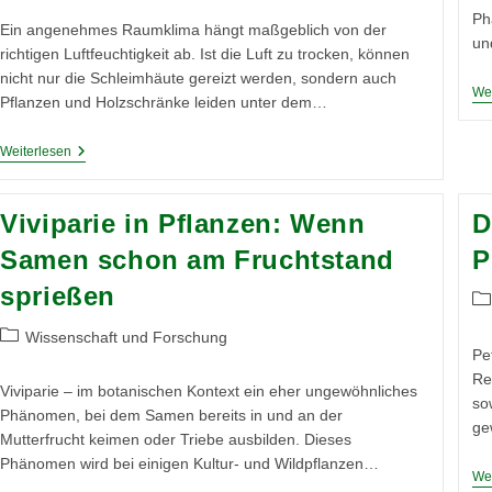
Ph
Ein angenehmes Raumklima hängt maßgeblich von der
un
richtigen Luftfeuchtigkeit ab. Ist die Luft zu trocken, können
nicht nur die Schleimhäute gereizt werden, sondern auch
Wei
Pflanzen und Holzschränke leiden unter dem…
Wie
Weiterlesen
Salz
Feuchtigkeit
Bindet
Viviparie in Pflanzen: Wenn
D
–
Chemisches
Samen schon am Fruchtstand
P
Wissen
Für
sprießen
Besseres
Be
Raumklima
Ka
Im
Beitrags-
Wissenschaft und Forschung
Smart
Pe
Kategorie:
Home
Re
Viviparie – im botanischen Kontext ein eher ungewöhnliches
so
Phänomen, bei dem Samen bereits in und an der
ge
Mutterfrucht keimen oder Triebe ausbilden. Dieses
Phänomen wird bei einigen Kultur- und Wildpflanzen…
Wei