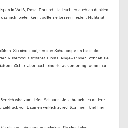
nrispen in Weiß, Rosa, Rot und Lila leuchten auch an dunklen
das nicht bieten kann, sollte sie besser meiden. Nichts ist
hen. Sie sind ideal, um den Schattengarten bis in den
n den Ruhemodus schaltet. Einmal eingewachsen, können sie
chließen möchte, aber auch eine Herausforderung, wenn man
 Bereich wird zum tiefen Schatten. Jetzt braucht es andere
Wurzeldruck von Bäumen wirklich zurechtkommen. Und hier
für diesen Lebensraum optimiert. Sie sind keine