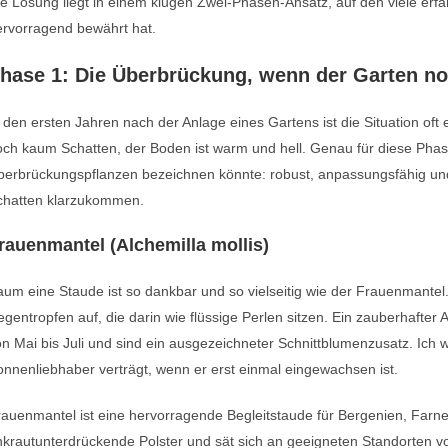
e Lösung liegt in einem klugen Zwei-Phasen-Ansatz, auf den viele erfa
ervorragend bewährt hat.
hase 1: Die Überbrückung, wenn der Garten no
 den ersten Jahren nach der Anlage eines Gartens ist die Situation of
ch kaum Schatten, der Boden ist warm und hell. Genau für diese Phas
berbrückungspflanzen bezeichnen könnte: robust, anpassungsfähig un
chatten klarzukommen.
rauenmantel (Alchemilla mollis)
um eine Staude ist so dankbar und so vielseitig wie der Frauenmantel
gentropfen auf, die darin wie flüssige Perlen sitzen. Ein zauberhafte
n Mai bis Juli und sind ein ausgezeichneter Schnittblumenzusatz. Ich w
nnenliebhaber verträgt, wenn er erst einmal eingewachsen ist.
auenmantel ist eine hervorragende Begleitstaude für Bergenien, Farne, 
krautunterdrückende Polster und sät sich an geeigneten Standorten vo