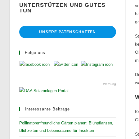
UNTERSTÜTZEN UND GUTES
ve
TUN
ha
ge
UNSERE PATENSCHAFTEN
St
ke
Ob
Folge uns
m
Di
wa
Werbung
W
Interessante Beiträge
Ka
Gi
Pollinatorenfreundliche Gärten planen: Blühpflanzen,
Blühzeiten und Lebensräume für Insekten
St