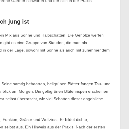
hrene Gärtner schwören und der sich in der Praxis
ch jung ist
t ein Mix aus Sonne und Halbschatten. Die Gehölze werfen
e gibt es eine Gruppe von Stauden, die man als
d in der Lage, sowohl mit Sonne als auch mit zunehmendem
. Seine samtig behaarten, hellgrünen Blätter fangen Tau- und
r Anblick am Morgen. Die gelbgrünen Blütenrispen erscheinen
ar selbst überrascht, wie viel Schatten dieser angebliche
Funkien, Gräser und Wollziest. Er bildet dichte,
n selbst aus. Ein Hinweis aus der Praxis: Nach der ersten