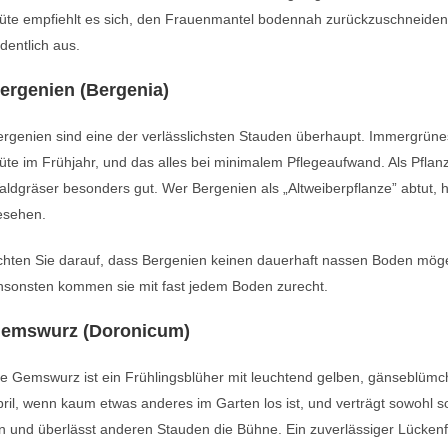
üte empfiehlt es sich, den Frauenmantel bodennah zurückzuschneiden. 
dentlich aus.
ergenien (Bergenia)
rgenien sind eine der verlässlichsten Stauden überhaupt. Immergrünes 
üte im Frühjahr, und das alles bei minimalem Pflegeaufwand. Als Pfla
ldgräser besonders gut. Wer Bergenien als „Altweiberpflanze” abtut, h
esehen.
hten Sie darauf, dass Bergenien keinen dauerhaft nassen Boden mögen
nsonsten kommen sie mit fast jedem Boden zurecht.
emswurz (Doronicum)
e Gemswurz ist ein Frühlingsblüher mit leuchtend gelben, gänseblümch
ril, wenn kaum etwas anderes im Garten los ist, und verträgt sowohl 
n und überlässt anderen Stauden die Bühne. Ein zuverlässiger Lückenfü