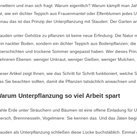
rwittern und man sich fragt: Warum eigentlich? Warum kämpft man Jah
t, wie ein dichter Teppich aus Frauenmantel oder Elfenblumen jedes Unk
nau das ist das Prinzip der Unterpflanzung mit Stauden: Der Garten arb
auden unter Gehölze zu pflanzen ist keine neue Erfindung. Die Natur
in nackter Boden, sondern ein dichter Teppich aus Bodenpflanzen, die
erschichten und trockene Sommer angepasst haben. Wer dieses Prinzip
ehreren Ebenen: weniger Unkraut, weniger Gießen, weniger Mulchen, 
eser Artikel zeigt Ihnen, wie das Schritt für Schritt funktioniert, welc
s Sie beachten sollten, damit die Pflanzen tatsächlich anwachsen und
arum Unterpflanzung so viel Arbeit spart
hle Erde unter Sträuchern und Bäumen ist eine offene Einladung für Unkr
ersch, Brennnesseln, Vogelmiere: Sie kennen das. Und das Jäten begi
auden als Unterpflanzung schließen diese Lücke buchstäblich. Einmal 