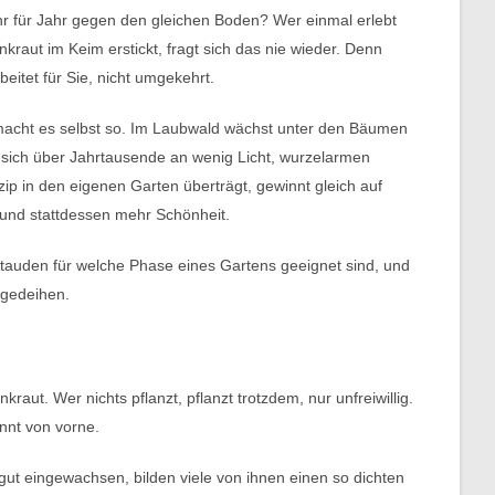
r für Jahr gegen den gleichen Boden? Wer einmal erlebt
raut im Keim erstickt, fragt sich das nie wieder. Denn
eitet für Sie, nicht umgekehrt.
 macht es selbst so. Im Laubwald wächst unter den Bäumen
 sich über Jahrtausende an wenig Licht, wurzelarmen
 in den eigenen Garten überträgt, gewinnt gleich auf
und stattdessen mehr Schönheit.
he Stauden für welche Phase eines Gartens geeignet sind, und
 gedeihen.
aut. Wer nichts pflanzt, pflanzt trotzdem, nur unfreiwillig.
nnt von vorne.
gut eingewachsen, bilden viele von ihnen einen so dichten