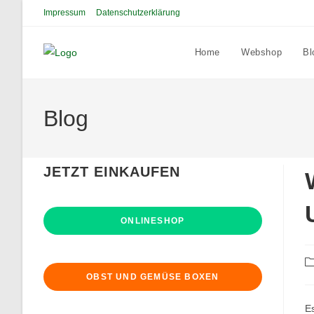
Zum
Impressum
Datenschutzerklärung
Inhalt
springen
Home
Webshop
Bl
Blog
JETZT EINKAUFEN
ONLINESHOP
Be
Ka
OBST UND GEMÜSE BOXEN
E