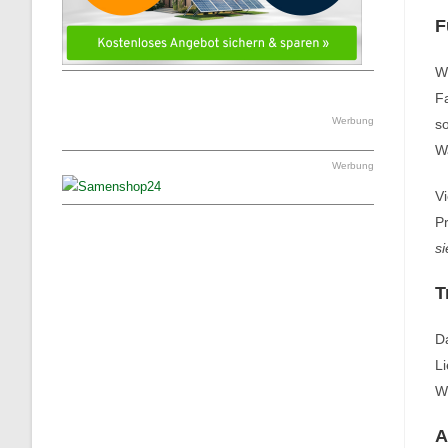
F
We
Fa
Werbung
so
W
Werbung
Vi
Pr
si
T
Da
Li
Wi
A