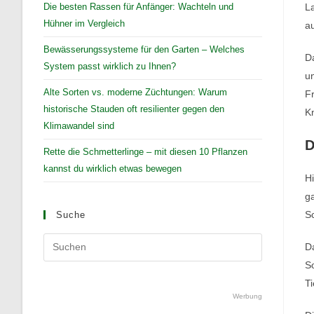
Die besten Rassen für Anfänger: Wachteln und
La
Hühner im Vergleich
au
Bewässerungssysteme für den Garten – Welches
Da
System passt wirklich zu Ihnen?
un
Alte Sorten vs. moderne Züchtungen: Warum
F
historische Stauden oft resilienter gegen den
K
Klimawandel sind
D
Rette die Schmetterlinge – mit diesen 10 Pflanzen
kannst du wirklich etwas bewegen
Hi
ga
Sc
Suche
Press
Da
Escape
S
to
Ti
close
Werbung