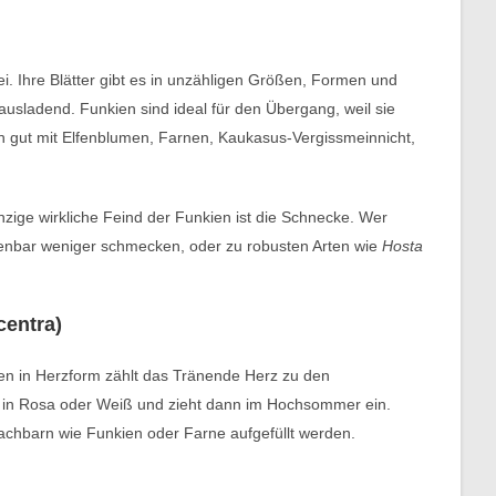
i. Ihre Blätter gibt es in unzähligen Größen, Formen und
ausladend. Funkien sind ideal für den Übergang, weil sie
ich gut mit Elfenblumen, Farnen, Kaukasus-Vergissmeinnicht,
 einzige wirkliche Feind der Funkien ist die Schnecke. Wer
offenbar weniger schmecken, oder zu robusten Arten wie
Hosta
centra)
ten in Herzform zählt das Tränende Herz zu den
ni in Rosa oder Weiß und zieht dann im Hochsommer ein.
 Nachbarn wie Funkien oder Farne aufgefüllt werden.