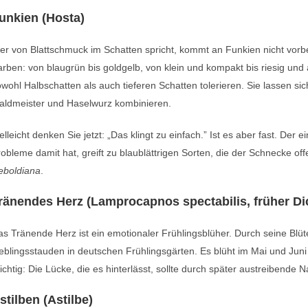
unkien (Hosta)
r von Blattschmuck im Schatten spricht, kommt an Funkien nicht vorbe
rben: von blaugrün bis goldgelb, von klein und kompakt bis riesig und 
wohl Halbschatten als auch tieferen Schatten tolerieren. Sie lassen s
aldmeister und Haselwurz kombinieren.
elleicht denken Sie jetzt: „Das klingt zu einfach.” Ist es aber fast. Der
obleme damit hat, greift zu blaublättrigen Sorten, die der Schnecke 
eboldiana
.
ränendes Herz (Lamprocapnos spectabilis, früher Di
s Tränende Herz ist ein emotionaler Frühlingsblüher. Durch seine Blü
eblingsstauden in deutschen Frühlingsgärten. Es blüht im Mai und Ju
chtig: Die Lücke, die es hinterlässt, sollte durch später austreibende
stilben (Astilbe)