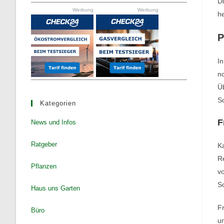
the
Di
Werbung
Werbung
search
h
panel.
P
In
no
Ü
S
Kategorien
F
News und Infos
Ratgeber
Ka
Re
Pflanzen
vo
So
Haus uns Garten
Fr
Büro
un