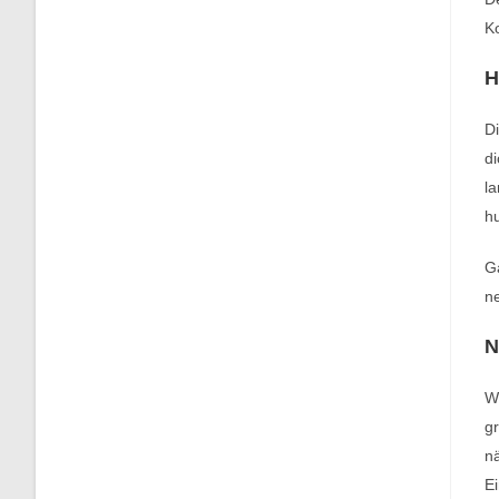
Ko
H
Di
di
la
hu
Ga
ne
N
We
gr
nä
Ei