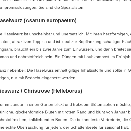
mpromisslösungen. Sie sind die Spezialisten.
aselwurz (Asarum europaeum)
e Haselwurz ist unscheinbar und unersetzlich. Mit ihren herzförmigen,
chten, attraktiven Teppich und ist ideal zur Bepflanzung schattiger Flä
ngsam, braucht ein bis zwei Jahre zum Einwurzeln, und dann breitet sie si
mos und nährstoffreich sein. Ein Düngen mit Laubkompost im Frühjahr h
nz nebenbei: Die Haselwurz enthält giftige Inhaltsstoffe und sollte in
igen, nur mit Bedacht eingesetzt werden.
ieswurz / Christrose (Helleborus)
r im Januar in einen Garten blickt und trotzdem Blüten sehen möchte,
ünliche, glockenförmige Blüten mit rotem Rand und blüht von Januar 
hrstoffreichen, kalkliebenden Boden. Die bekannteste Vertreterin, die C
ne echte Überraschung für jeden, der Schattenbeete für saisonal hält.