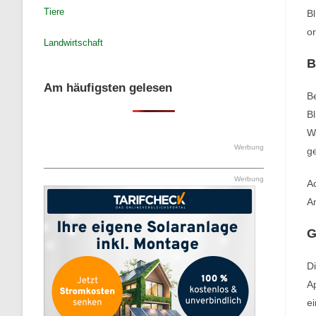
Tiere
Bl
or
Landwirtschaft
B
Am häufigsten gelesen
Be
Bl
Wa
Werbung
g
Werbung
Ac
A
G
Di
Ap
ei