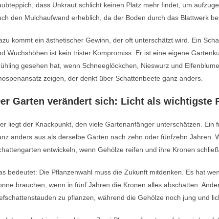
ubteppich, dass Unkraut schlicht keinen Platz mehr findet, um aufzuge
ch den Mulchaufwand erheblich, da der Boden durch das Blattwerk bes
zu kommt ein ästhetischer Gewinn, der oft unterschätzt wird. Ein Scha
d Wuchshöhen ist kein trister Kompromiss. Er ist eine eigene Gartenk
rühling gesehen hat, wenn Schneeglöckchen, Nieswurz und Elfenblumen
nospenansatz zeigen, der denkt über Schattenbeete ganz anders.
er Garten verändert sich: Licht als wichtigste
er liegt der Knackpunkt, den viele Gartenanfänger unterschätzen. Ein 
nz anders aus als derselbe Garten nach zehn oder fünfzehn Jahren. Wa
hattengarten entwickeln, wenn Gehölze reifen und ihre Kronen schließ
s bedeutet: Die Pflanzenwahl muss die Zukunft mitdenken. Es hat weni
onne brauchen, wenn in fünf Jahren die Kronen alles abschatten. And
efschattenstauden zu pflanzen, während die Gehölze noch jung und lich