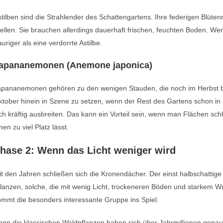
tilben sind die Strahlender des Schattengartens. Ihre federigen Blüte
ellen. Sie brauchen allerdings dauerhaft frischen, feuchten Boden. Wer 
auriger als eine verdorrte Astilbe.
apananemonen (Anemone japonica)
apananemonen gehören zu den wenigen Stauden, die noch im Herbst blü
ktober hinein in Szene zu setzen, wenn der Rest des Gartens schon i
ch kräftig ausbreiten. Das kann ein Vorteil sein, wenn man Flächen s
nen zu viel Platz lässt.
hase 2: Wenn das Licht weniger wird
t den Jahren schließen sich die Kronendächer. Der einst halbschattige
lanzen, solche, die mit wenig Licht, trockeneren Böden und starkem 
mmt die besonders interessante Gruppe ins Spiel.
nn die klassischen Waldpflanzen haben sich über Jahrmillionen genau 