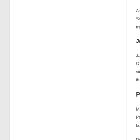
As
St
tr
J
J
O
si
ih
P
Mi
Pf
ko
De