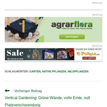
Werbung
Werbung
Werbung
SCHLAGWÖRTER
:
GARTEN
,
NATIVE PFLANZEN
,
WILDPFLANZEN
Weitere
Vorheriger Beitrag
Artikel
Vertical Gardening: Grüne Wände, volle Ernte, null
ansehen
Platzverschwendung