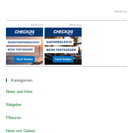
to
clo
Werbung
the
Werbung
Werbung
se
pan
Kategorien
News und Infos
Ratgeber
Pflanzen
Haus uns Garten