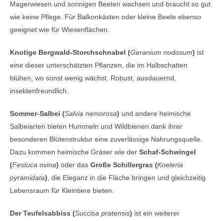
Magerwiesen und sonnigen Beeten wachsen und braucht so gut
wie keine Pflege. Für Balkonkästen oder kleine Beete ebenso
geeignet wie für Wiesenflächen.
Knotige Bergwald-Storchschnabel (
Geranium nodosum
)
ist
eine dieser unterschätzten Pflanzen, die im Halbschatten
blühen, wo sonst wenig wächst. Robust, ausdauernd,
insektenfreundlich.
Sommer-Salbei (
Salvia nemorosa
)
und andere heimische
Salbeiarten bieten Hummeln und Wildbienen dank ihrer
besonderen Blütenstruktur eine zuverlässige Nahrungsquelle.
Dazu kommen heimische Gräser wie der
Schaf-Schwingel
(
Festuca ovina
)
oder das
Große Schillergras (
Koeleria
pyramidata
)
, die Eleganz in die Fläche bringen und gleichzeitig
Lebensraum für Kleintiere bieten.
Der Teufelsabbiss (
Succisa pratensis
)
ist ein weiterer