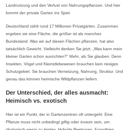
Landnutzung und den Verlust von Nahrungspflanzen. Und hier
kommt der private Garten ins Spiel.
Deutschland zählt rund 17 Millionen Privatgärten. Zusammen
ergeben sie eine Fläche, die größer ist als manches
Bundesland. Was wir auf diesen Flächen pflanzen, hat also
tatsächlich Gewicht. Vielleicht denken Sie jetzt: „Was kann mein
kleiner Garten schon ausrichten?” Mehr, als Sie glauben. Denn
Insekten, Vögel und Kleinstlebewesen brauchen kein riesiges
Schutzgebiet. Sie brauchen Vernetzung, Nahrung, Struktur. Und
genau das können heimische Wildpflanzen liefern.
Der Unterschied, der alles ausmacht:
Heimisch vs. exotisch
Hier ist ein Punkt, der in Gartenzentren oft untergeht. Eine
Pflanze muss nicht unbedingt
giftig
oder
invasiv
sein, um
ökologisch wenig zu leisten. Hybride Beetrosen, Forsythien,