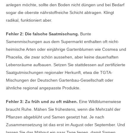
anlegen möchte, sollte den Boden nicht düngen und bei Bedarf
sogar die oberste nährstoffreiche Schicht abtragen. Klingt
radikal, funktioniert aber.
Fehler 2: Die falsche Saatmischung.
Bunte
Samenmischungen aus dem Supermarkt enthalten oft nicht-
heimische Arten oder einjährige Gartenblumen wie Cosmea und
Phacelia, die zwar schön aussehen, aber keine dauerhaften
Lebensräume aufbauen. Setzen Sie stattdessen auf zertifizierte
Saatgutmischungen regionaler Herkunft, etwa die TGTA-
Mischungen der Deutschen Gartenbau-Gesellschaft oder
ähnliche regional angepasste Produkte.
Fehler 3: Zu früh und zu oft mähen.
Eine Wildblumenwiese
braucht Ruhe. Mähen Sie frühestens, wenn die Mehrzahl der
Pflanzen abgeblüht und Samen gesetzt hat. Je nach
Zusammensetzung ist das erst im August oder September. Und
lassen Sie das Mähgut ein paar Tage liegen, damit Samen