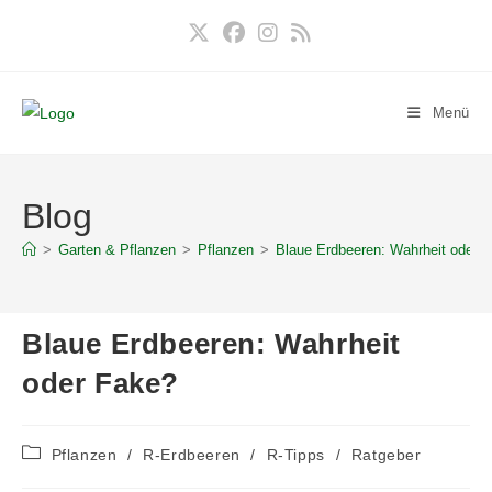
Zum
Inhalt
springen
Menü
Blog
>
Garten & Pflanzen
>
Pflanzen
>
Blaue Erdbeeren: Wahrheit oder 
Blaue Erdbeeren: Wahrheit
oder Fake?
Beitrags-
Pflanzen
/
R-Erdbeeren
/
R-Tipps
/
Ratgeber
Kategorie: