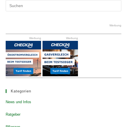
Pr
Es
to
clo
Werbung
the
Werbung
Werbung
se
pan
Kategorien
News und Infos
Ratgeber
Pflanzen