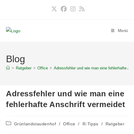
Zum
Inhalt
springen
Menü
Blog
>
Ratgeber
>
Office
>
Adressfehler und wie man eine fehlerhafte Ans
Adressfehler und wie man eine
fehlerhafte Anschrift vermeidet
Beitrags-
Grünlandstaudenhof
/
Office
/
R-Tipps
/
Ratgeber
Kategorie: