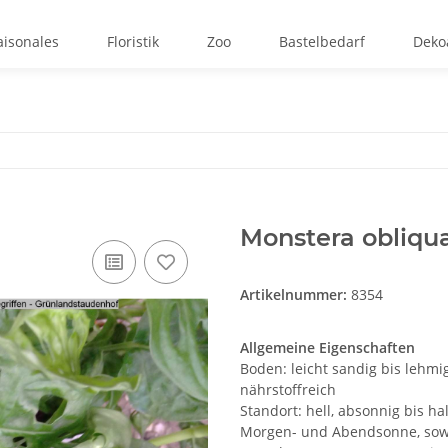
aisonales
Floristik
Zoo
Bastelbedarf
Dekoa
Monstera obliqua
Artikelnummer:
8354
Allgemeine Eigenschaften
Boden: leicht sandig bis lehm
nährstoffreich
Standort: hell, absonnig bis ha
Morgen- und Abendsonne, sowi