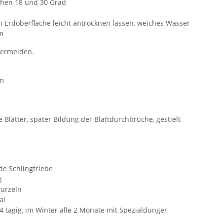
hen 18 und 30 Grad
Erdoberfläche leicht antrocknen lassen, weiches Wasser
m
vermeiden.
um
e Blätter, später Bildung der Blattdurchbrüche, gestielt
e Schlingtriebe
g
wurzeln
al
 tägig, im Winter alle 2 Monate mit Spezialdünger