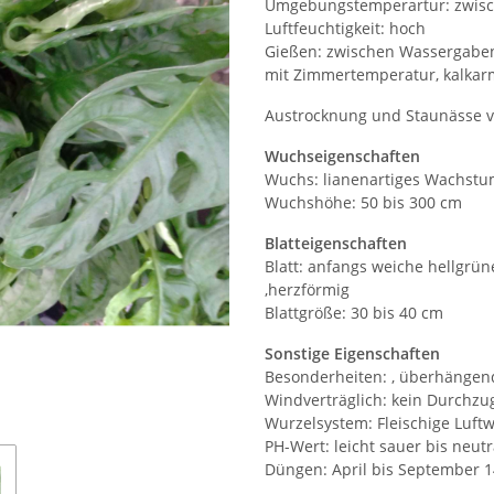
Umgebungstemperartur: zwisc
Luftfeuchtigkeit: hoch
Gießen: zwischen Wassergaben 
mit Zimmertemperatur, kalkar
Austrocknung und Staunässe 
Wuchseigenschaften
Wuchs: lianenartiges Wachst
Wuchshöhe: 50 bis 300 cm
Blatteigenschaften
Blatt: anfangs weiche hellgrün
,herzförmig
Blattgröße: 30 bis 40 cm
Sonstige Eigenschaften
Besonderheiten: , überhängend
Windverträglich: kein Durchzu
Wurzelsystem: Fleischige Luft
PH-Wert: leicht sauer bis neutr
Düngen: April bis September 14