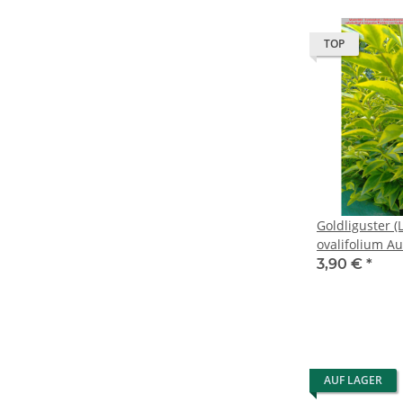
TOP
Goldliguster 
ovalifolium Au
3,90 €
*
AUF LAGER