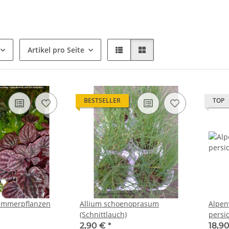
Artikel pro Seite
BESTSELLER
TOP
Zimmerpflanzen
Allium schoenoprasum
Alpen
(Schnittlauch)
persi
2,90 €
*
18,9