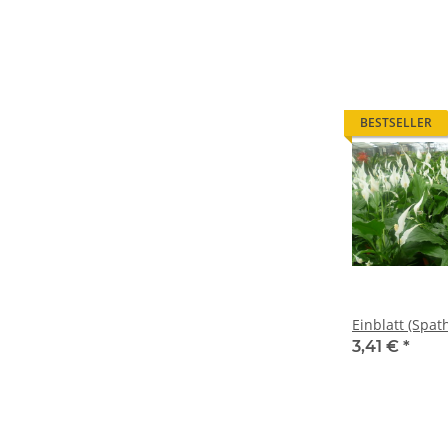
BESTSELLER
Einblatt (Spat
3,41 €
*