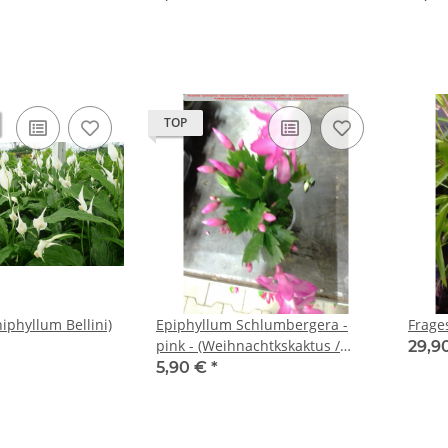
TOP
hiphyllum Bellini)
Epiphyllum Schlumbergera -
Frage
pink - (Weihnachtkskaktus /
29,9
Osterkaktus) - P9
5,90 €
*