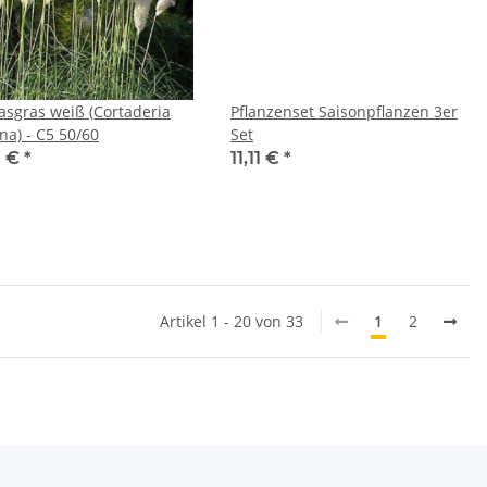
sgras weiß (Cortaderia
Pflanzenset Saisonpflanzen 3er
na) - C5 50/60
Set
0 €
*
11,11 €
*
Artikel 1 - 20 von 33
1
2