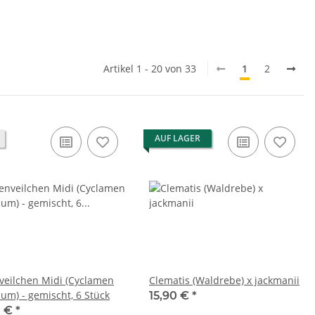
Artikel 1 - 20 von 33
1
2
AUF LAGER
veilchen Midi (Cyclamen
Clematis (Waldrebe) x jackmanii
cum) - gemischt, 6 Stück
15,90 €
*
0 €
*