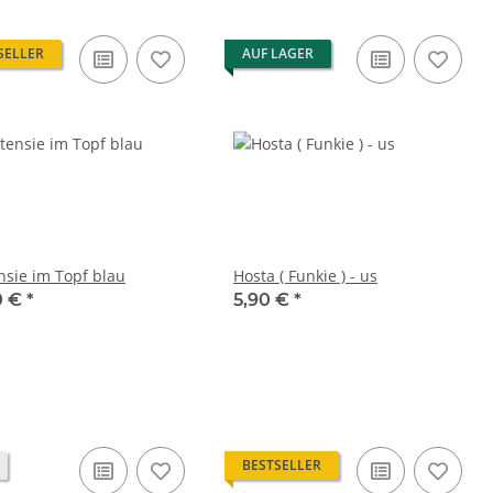
SELLER
AUF LAGER
nsie im Topf blau
Hosta ( Funkie ) - us
0 €
*
5,90 €
*
BESTSELLER