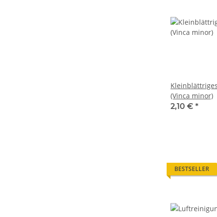
Kleinblättrig
(Vinca minor)
2,10 €
*
BESTSELLER