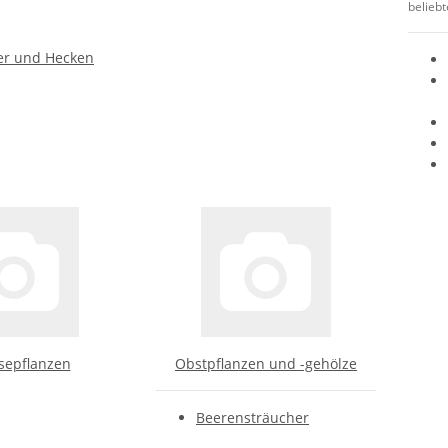
beliebt
er und Hecken
epflanzen
Obstpflanzen und -gehölze
Beerensträucher