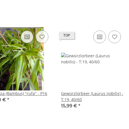
TOP
sia (Bambus) "rufa" - P16
Gewürzlorbeer (Laurus nobilis) -
T:19, 40/60
0 €
*
15,99 €
*