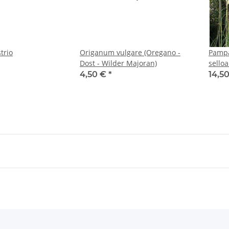
trio
Origanum vulgare (Oregano -
Pampa
Dost - Wilder Majoran)
selloa
4,50 €
*
14,5