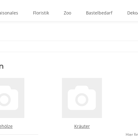
aisonales
Floristik
Zoo
Bastelbedarf
Dekoa
n
ehölze
Kräuter
Hier fi