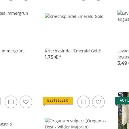
es Immergrün
Kriechspindel 'Emerald Gold'
Lavand
angust
1,75 €
*
3,49
BESTSELLER
AUF 