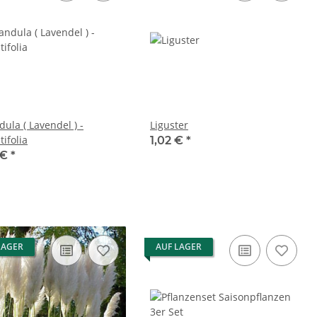
ula ( Lavendel ) -
Liguster
ifolia
1,02 €
*
 €
*
LAGER
AUF LAGER