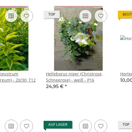
TOP
BEST
(Ligustrum
Helleborus niger (Christrose,
Horte
reum) - 20/30, T12
Schneerose) - weiß - P16
10,0
24,95 €
*
AUF LAGER
TOP