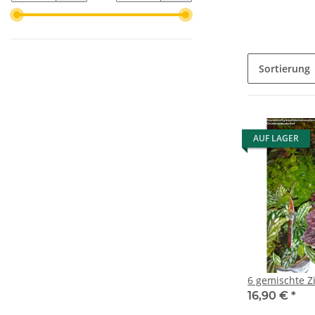
Sortierung
AUF LAGER
6 gemischte 
16,90 €
*