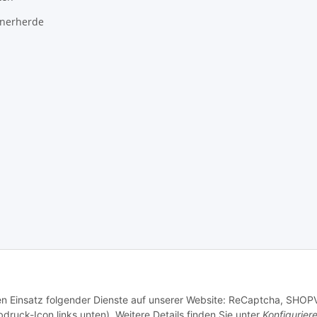
hnerherde
 den Einsatz folgender Dienste auf unserer Website: ReCaptcha, SHO
bdruck-Icon links unten). Weitere Details finden Sie unter
Konfigurier