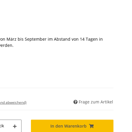
t von März bis September im Abstand von 14 Tagen in
werden.
Frage zum Artikel
land abweichend)
ck
In den Warenkorb