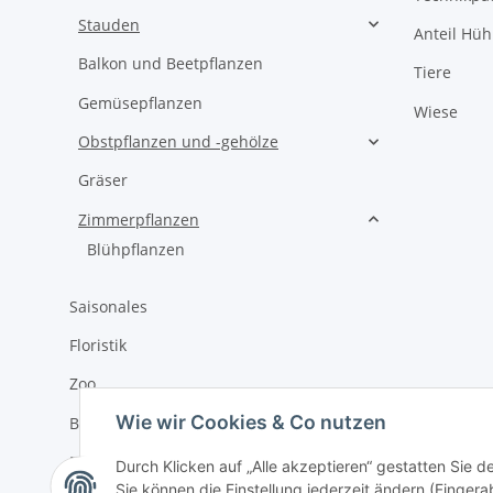
Stauden
Anteil Hü
Balkon und Beetpflanzen
Tiere
Gemüsepflanzen
Wiese
Obstpflanzen und -gehölze
Gräser
Zimmerpflanzen
Blühpflanzen
Saisonales
Floristik
Zoo
Wie wir Cookies & Co nutzen
Bastelbedarf
Dekoartikel
Durch Klicken auf „Alle akzeptieren“ gestatten Sie
Sie können die Einstellung jederzeit ändern (Fingera