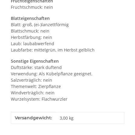
Fruchteigenschaften
Fruchtschmuck: nein
Blatteigenschaften
Blatt: groß, (ei-)lanzettförmig
Blattschmuck: nein
Herbstfärbung: nein
Laub: laubabwerfend
Laubfarbe: mittelgrün, im Herbst gelblich
Sonstige Eigenschaften
Duftstärke: stark duftend
Verwendung: Als Kübelpflanze geeignet.
Salzverträglich: nein
Themenwelt: Zierpflanze
Windverträglich: nein
Wurzelsystem: Flachwurzler
Produkteigenschaft
Wert
Versandgewicht:
3,00 kg