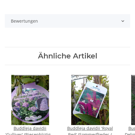
Bewertungen
Ähnliche Artikel
Buddleja davidii
Buddleja davidii 'Royal
Bud
'Gulliver' (Riesenblütiger
Red' (Sommerflieder /
Delig