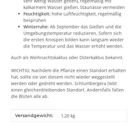
sehr wenig Wasser geben), regelmäßig mit
kalkarmem Wasser gießen, Staunässe vermeiden
Feuchtigkeit:
hohe Luftfeuchtigkeit, regelmäßig
besprühen
Winterruhe:
Ab September das Gießen und die
Umgebungstemperatur reduzieren. Sofern sich
die ersten Knospen bilden kann langsam wieder
die Temperatur und das Wasser erhöht werden.
Auch als Weihnachtskaktus oder Osterkaktus bekannt.
WICHTIG: Nachdem die Pflanze einen Standort erhalten
hat, sollte sie von diesem nicht wieder weggestellt
werden oder gedreht werden. Schlumbergera liebt
einen gleichenbleibenden Standort. Andernfalls fallen
die Blüten alle ab.
Produkteigenschaft
Wert
Versandgewicht:
1,20 kg