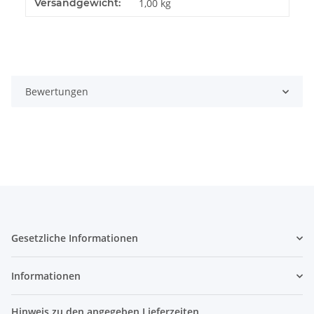
Produkteigenschaft
Wert
Versandgewicht:
1,00 kg
Bewertungen
Gesetzliche Informationen
Informationen
Hinweis zu den angegeben Lieferzeiten