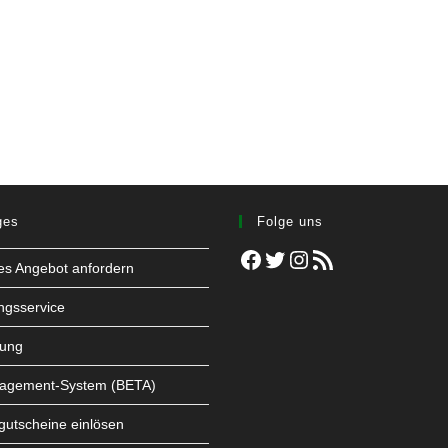
ges
Folge uns
Facebook
Twitter
Instagram
RSS-Feed
les Angebot anfordern
ngsservice
tung
agement-System (BETA)
utscheine einlösen