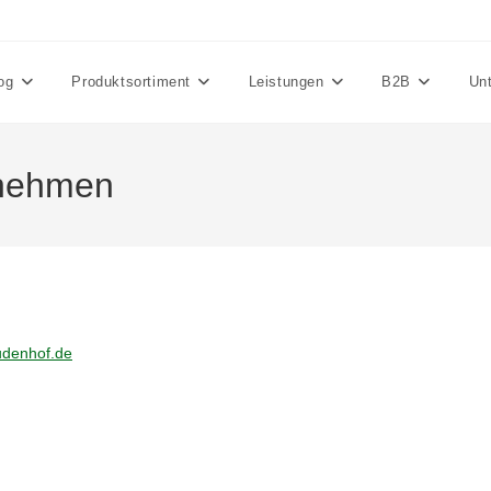
og
Produktsortiment
Leistungen
B2B
Un
rnehmen
denhof.de