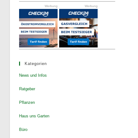
the
Werbung
Werbung
search
panel.
Kategorien
News und Infos
Ratgeber
Pflanzen
Haus uns Garten
Büro