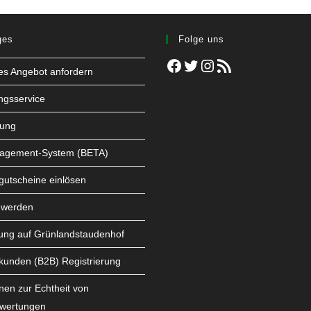
ges
Folge uns
Facebook
Twitter
Instagram
RSS-Feed
les Angebot anfordern
ngsservice
tung
agement-System (BETA)
utscheine einlösen
 werden
ung auf Grünlandstaudenhof
kunden (B2B) Registrierung
nen zur Echtheit von
wertungen