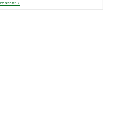
Tiere
Weiterlesen
Im
Garten
Ansiedeln