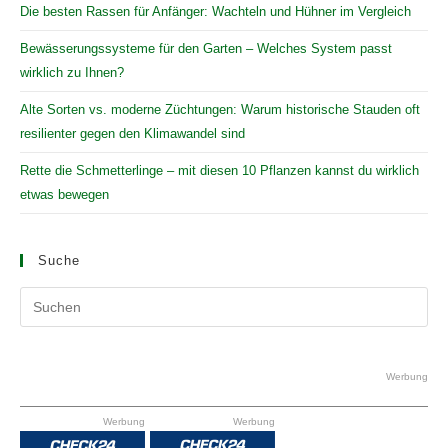
Die besten Rassen für Anfänger: Wachteln und Hühner im Vergleich
Bewässerungssysteme für den Garten – Welches System passt
wirklich zu Ihnen?
Alte Sorten vs. moderne Züchtungen: Warum historische Stauden oft
resilienter gegen den Klimawandel sind
Rette die Schmetterlinge – mit diesen 10 Pflanzen kannst du wirklich
etwas bewegen
Suche
Pr
Es
to
clo
Werbung
the
Werbung
Werbung
se