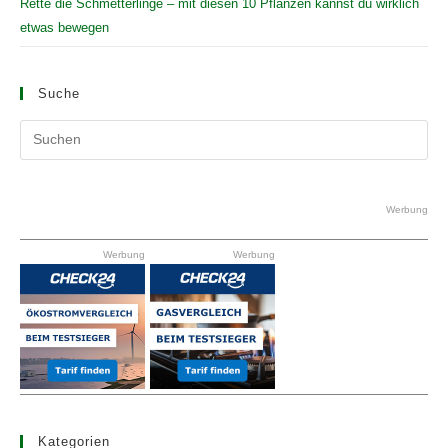
Rette die Schmetterlinge – mit diesen 10 Pflanzen kannst du wirklich
etwas bewegen
Suche
Pr
Es
to
clo
Werbung
the
Werbung
Werbung
se
pan
Kategorien