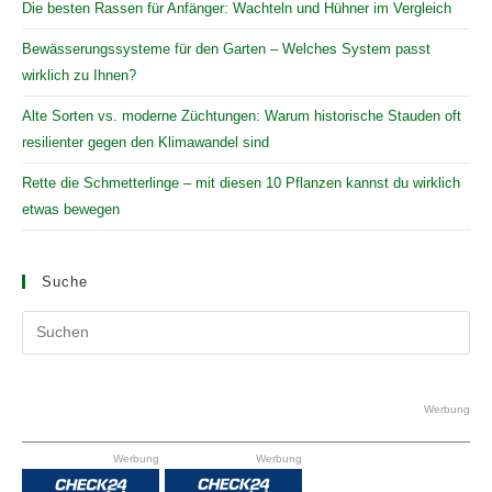
Die besten Rassen für Anfänger: Wachteln und Hühner im Vergleich
Bewässerungssysteme für den Garten – Welches System passt
wirklich zu Ihnen?
Alte Sorten vs. moderne Züchtungen: Warum historische Stauden oft
resilienter gegen den Klimawandel sind
Rette die Schmetterlinge – mit diesen 10 Pflanzen kannst du wirklich
etwas bewegen
Suche
Pr
Es
to
clo
Werbung
the
Werbung
Werbung
se