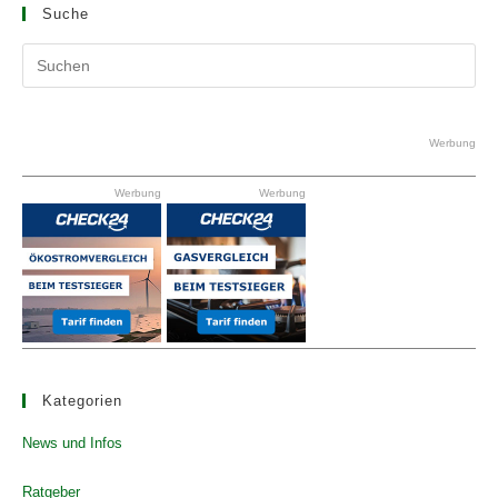
Suche
Pr
Es
to
clo
Werbung
the
Werbung
Werbung
se
pan
Kategorien
News und Infos
Ratgeber