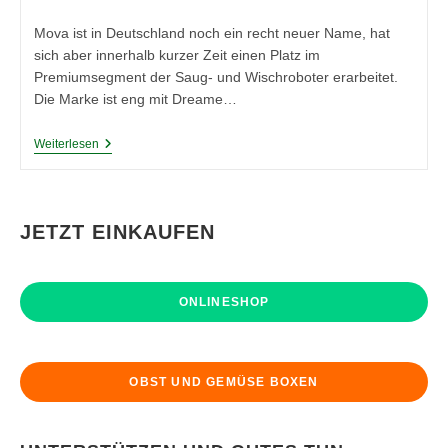
Kategorie:
Mova ist in Deutschland noch ein recht neuer Name, hat
sich aber innerhalb kurzer Zeit einen Platz im
Premiumsegment der Saug- und Wischroboter erarbeitet.
Die Marke ist eng mit Dreame…
Saug-
Weiterlesen
Wisch-
Roboter
Produkttest:
Mova
V50
JETZT EINKAUFEN
Ultra
Complete
ONLINESHOP
OBST UND GEMÜSE BOXEN