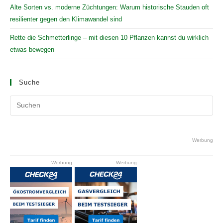
Alte Sorten vs. moderne Züchtungen: Warum historische Stauden oft
resilienter gegen den Klimawandel sind
Rette die Schmetterlinge – mit diesen 10 Pflanzen kannst du wirklich
etwas bewegen
Suche
Pr
Es
to
clo
Werbung
the
Werbung
Werbung
se
pan