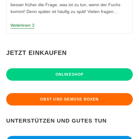
besser früher die Frage, was ist zu tun, wenn der Fuchs
kommt! Denn später ist häufig zu spät! Vielen fragen…
So
Weiterlesen
Schützen
Sie
Ihre
Hühner
Vor
JETZT EINKAUFEN
Dem
Fuchs
ONLINESHOP
OBST UND GEMÜSE BOXEN
UNTERSTÜTZEN UND GUTES TUN