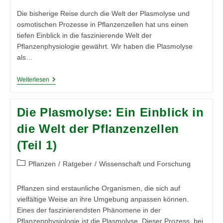
Die bisherige Reise durch die Welt der Plasmolyse und
osmotischen Prozesse in Pflanzenzellen hat uns einen
tiefen Einblick in die faszinierende Welt der
Pflanzenphysiologie gewährt. Wir haben die Plasmolyse
als…
Die
Weiterlesen
Plasmolyse:
Ein
Einblick
Die Plasmolyse: Ein Einblick in
In
Die
die Welt der Pflanzenzellen
Welt
Der
(Teil 1)
Pflanzenzellen
(Teil
2)
Beitrags-
Pflanzen
/
Ratgeber
/
Wissenschaft und Forschung
Kategorie:
Pflanzen sind erstaunliche Organismen, die sich auf
vielfältige Weise an ihre Umgebung anpassen können.
Eines der faszinierendsten Phänomene in der
Pflanzenphysiologie ist die Plasmolyse. Dieser Prozess, bei