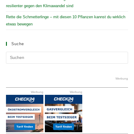
resilienter gegen den Klimawandel sind
Rette die Schmetterlinge – mit diesen 10 Pflanzen kannst du wirklich
etwas bewegen
Suche
Pr
Es
to
clo
Werbung
the
Werbung
Werbung
se
pan