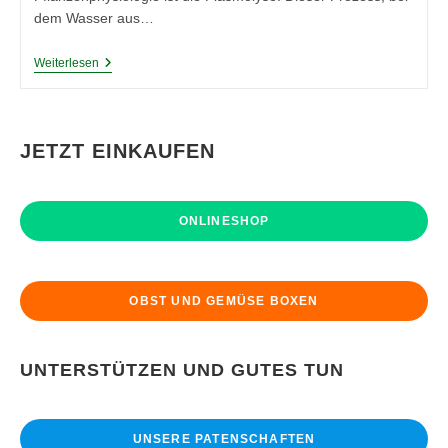
dem Wasser aus…
Die
Weiterlesen
Plasmolyse:
Ein
Einblick
In
Die
JETZT EINKAUFEN
Welt
Der
Pflanzenzellen
(Teil
ONLINESHOP
1)
OBST UND GEMÜSE BOXEN
UNTERSTÜTZEN UND GUTES TUN
UNSERE PATENSCHAFTEN