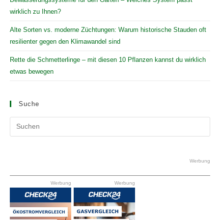
wirklich zu Ihnen?
Alte Sorten vs. moderne Züchtungen: Warum historische Stauden oft
resilienter gegen den Klimawandel sind
Rette die Schmetterlinge – mit diesen 10 Pflanzen kannst du wirklich
etwas bewegen
Suche
Pr
Es
to
clo
Werbung
the
Werbung
Werbung
se
pan