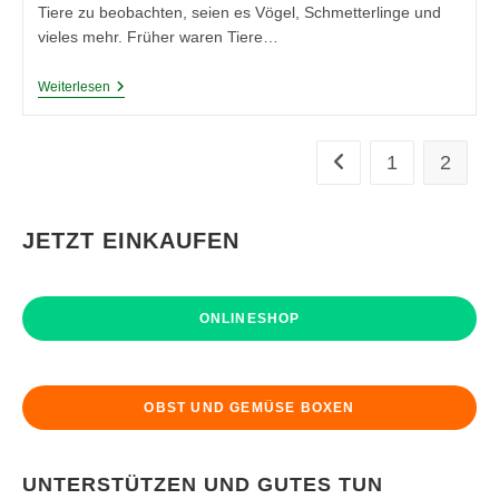
Tiere zu beobachten, seien es Vögel, Schmetterlinge und
vieles mehr. Früher waren Tiere…
Tiere
Weiterlesen
Im
Garten
Ansiedeln
1
2
Zur vorherigen Seite
JETZT EINKAUFEN
ONLINESHOP
OBST UND GEMÜSE BOXEN
UNTERSTÜTZEN UND GUTES TUN