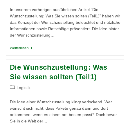
Kategorie:
In unserem vorherigen ausführlichen Artikel "Die
Wunschzustellung: Was Sie wissen sollten (Teil1)" haben wir
das Konzept der Wunschzustellung beleuchtet und nützliche
Informationen sowie Ratschläge präsentiert. Die Idee hinter
der Wunschzustellung…
Die
Weiterlesen
Wunschzustellung:
Eine
Besondere
Die Wunschzustellung: Was
Vereinbarung
(Teil
Sie wissen sollten (Teil1)
2)
Beitrags-
Logistik
Kategorie:
Die Idee einer Wunschzustellung klingt verlockend. Wer
wünscht sich nicht, dass Pakete genau dann und dort
ankommen, wenn es einem am besten passt? Doch bevor
Sie in die Welt der…