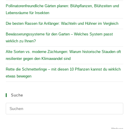
Pollinatorenfreundliche Gärten planen: Blühpflanzen, Blühzeiten und
Lebensräume für Insekten
Die besten Rassen für Anfänger: Wachteln und Hühner im Vergleich
Bewässerungssysteme für den Garten – Welches System passt
wirklich zu Ihnen?
Alte Sorten vs. moderne Züchtungen: Warum historische Stauden oft
resilienter gegen den Klimawandel sind
Rette die Schmetterlinge – mit diesen 10 Pflanzen kannst du wirklich
etwas bewegen
Suche
Pr
Es
to
clo
Werbung