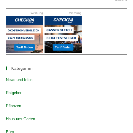
the
Werbung
Werbung
se
pan
Kategorien
News und Infos
Ratgeber
Pflanzen
Haus uns Garten
Büro