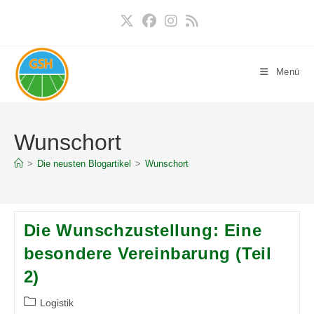
Zum
Inhalt
springen
Menü
Wunschort
>
Die neusten Blogartikel
>
Wunschort
Die Wunschzustellung: Eine
besondere Vereinbarung (Teil
2)
Beitrags-
Logistik