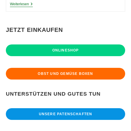
Die
Weiterlesen
Wunschzustellung:
Was
Sie
Wissen
Sollten
JETZT EINKAUFEN
(Teil1)
ONLINESHOP
OBST UND GEMÜSE BOXEN
UNTERSTÜTZEN UND GUTES TUN
UNSERE PATENSCHAFTEN