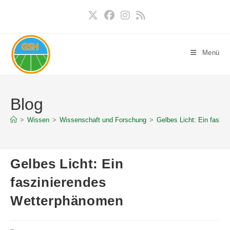
Zum
Inhalt
springen
Menü
Blog
>
Wissen
>
Wissenschaft und Forschung
>
Gelbes Licht: Ein faszi
Gelbes Licht: Ein
faszinierendes
Wetterphänomen