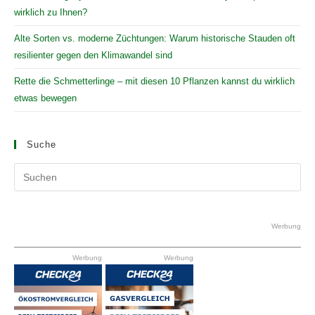
wirklich zu Ihnen?
Alte Sorten vs. moderne Züchtungen: Warum historische Stauden oft
resilienter gegen den Klimawandel sind
Rette die Schmetterlinge – mit diesen 10 Pflanzen kannst du wirklich
etwas bewegen
Suche
Pr
Es
to
clo
Werbung
the
Werbung
Werbung
se
pan