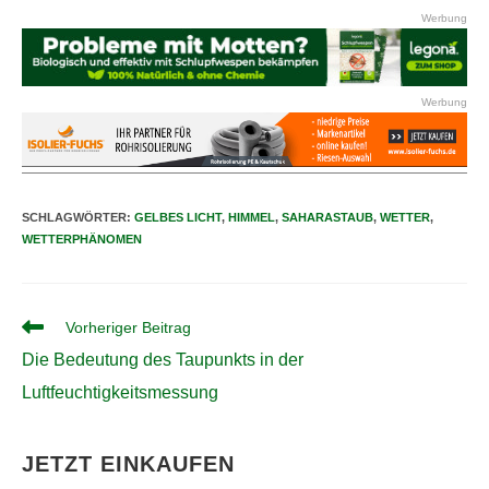
Werbung
Werbung
SCHLAGWÖRTER
:
GELBES LICHT
,
HIMMEL
,
SAHARASTAUB
,
WETTER
,
WETTERPHÄNOMEN
Weitere
Vorheriger Beitrag
Artikel
Die Bedeutung des Taupunkts in der
ansehen
Luftfeuchtigkeitsmessung
JETZT EINKAUFEN