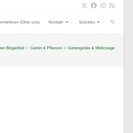
ternehmen (Über uns)
Kontakt
Soziales
Website-
Suche
ten Blogartikel
>
Garten & Pflanzen
>
Gartengeräte & Werkzeuge
umschalten