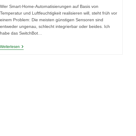
Wer Smart-Home-Automatisierungen auf Basis von
Temperatur und Luftfeuchtigkeit realisieren will, steht früh vor
einem Problem: Die meisten günstigen Sensoren sind
entweder ungenau, schlecht integrierbar oder beides. Ich
habe das SwitchBot…
SwitchBot
Weiterlesen
Thermo-
Hygrometer
(IP65)
Im
Test:
Was
Taugt
Der
Günstige
Bluetooth-
Sensor
Wirklich?