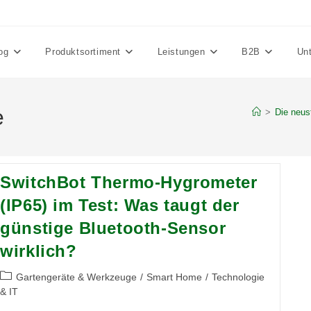
og
Produktsortiment
Leistungen
B2B
Un
e
>
Die neus
SwitchBot Thermo-Hygrometer
(IP65) im Test: Was taugt der
günstige Bluetooth-Sensor
wirklich?
Beitrags-
Gartengeräte & Werkzeuge
/
Smart Home
/
Technologie
Kategorie:
& IT