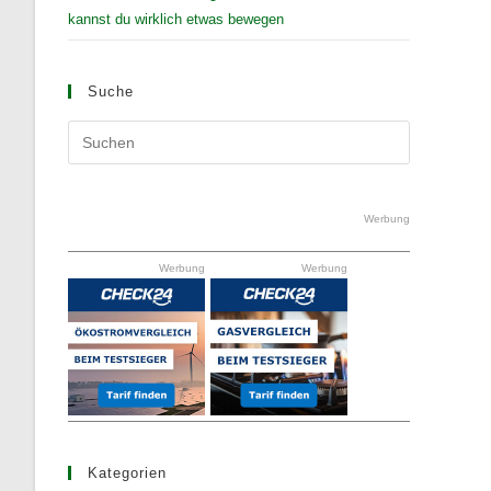
kannst du wirklich etwas bewegen
Suche
Press
Escape
to
close
Werbung
the
Werbung
Werbung
search
panel.
Kategorien