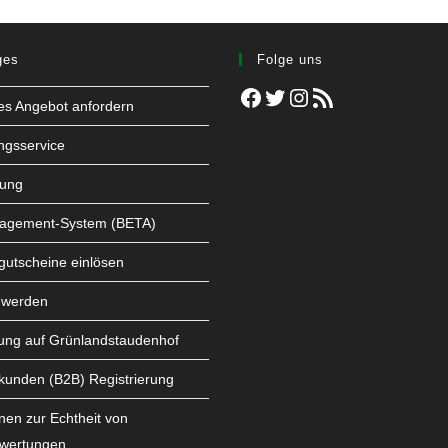
ges
Folge uns
Facebook
Twitter
Instagram
RSS-Feed
les Angebot anfordern
ngsservice
tung
agement-System (BETA)
utscheine einlösen
 werden
ung auf Grünlandstaudenhof
kunden (B2B) Registrierung
nen zur Echtheit von
wertungen