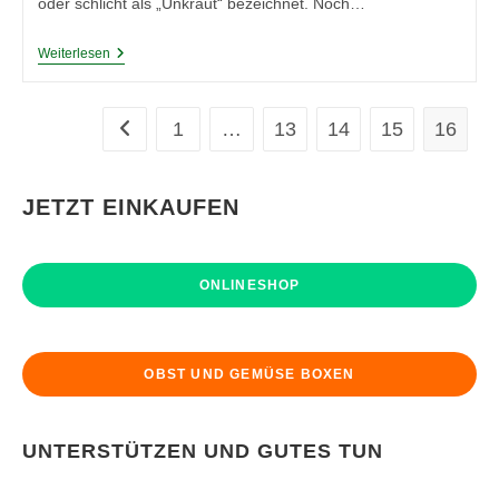
oder schlicht als „Unkraut“ bezeichnet. Noch…
Wildpflanzen
Weiterlesen
Und
-
Kräuter
Für
1
…
13
14
15
16
Zur vorherigen Seite
Den
Verzehr
JETZT EINKAUFEN
ONLINESHOP
OBST UND GEMÜSE BOXEN
UNTERSTÜTZEN UND GUTES TUN