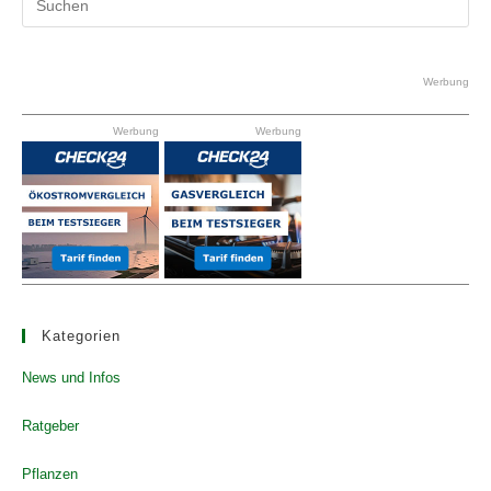
Es
to
clo
Werbung
the
Werbung
Werbung
se
pan
Kategorien
News und Infos
Ratgeber
Pflanzen