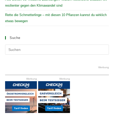
resilienter gegen den Klimawandel sind
Rette die Schmetterlinge – mit diesen 10 Pflanzen kannst du wirklich
etwas bewegen
Suche
Pr
Es
to
clo
Werbung
the
Werbung
Werbung
se
pan