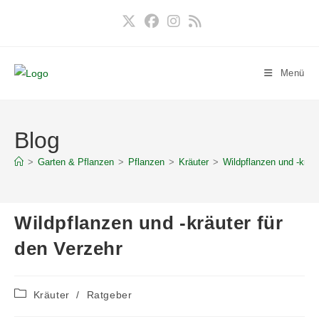
Zum
Inhalt
springen
Menü
Blog
>
Garten & Pflanzen
>
Pflanzen
>
Kräuter
>
Wildpflanzen und -kräut
Wildpflanzen und -kräuter für
den Verzehr
Beitrags-
Kräuter
/
Ratgeber
Kategorie: