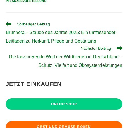
PFLANZENVORSTELLUNG
Weitere
Vorheriger Beitrag
Artikel
Brunnera – Staude des Jahres 2025: Ein umfassender
ansehen
Leitfaden zu Herkunft, Pflege und Gestaltung
Nächster Beitrag
Die faszinierende Welt der Wildbienen in Deutschland –
Schutz, Vielfalt und Ökosystemleistungen
JETZT EINKAUFEN
ONLINESHOP
OBST UND GEMÜSE BOXEN