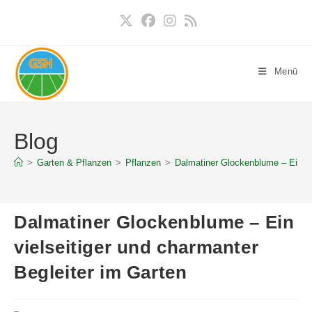
Zum
Inhalt
springen
Menü
Blog
>
Garten & Pflanzen
>
Pflanzen
>
Dalmatiner Glockenblume – Ein vie
Dalmatiner Glockenblume – Ein
vielseitiger und charmanter
Begleiter im Garten