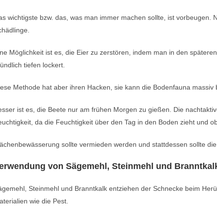
s wichtigste bzw. das, was man immer machen sollte, ist vorbeugen. 
chädlinge.
ne Möglichkeit ist es, die Eier zu zerstören, indem man in den späte
ündlich tiefen lockert.
ese Methode hat aber ihren Hacken, sie kann die Bodenfauna massiv 
esser ist es, die Beete nur am frühen Morgen zu gießen. Die nachta
uchtigkeit, da die Feuchtigkeit über den Tag in den Boden zieht und ob
ächenbewässerung sollte vermieden werden und stattdessen sollte die
erwendung von Sägemehl, Steinmehl und Branntkal
ägemehl, Steinmehl und Branntkalk entziehen der Schnecke beim Herüb
terialien wie die Pest.