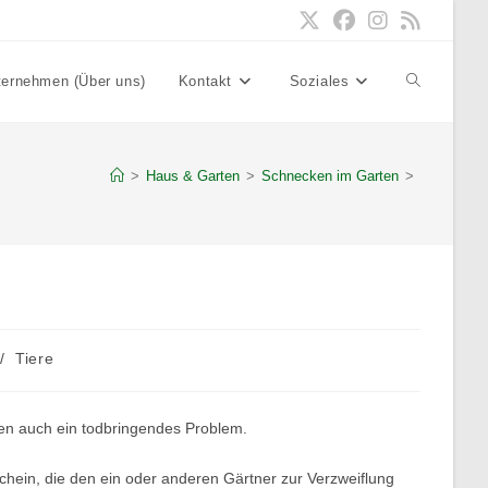
ternehmen (Über uns)
Kontakt
Soziales
Website-
Suche
>
Haus & Garten
>
Schnecken im Garten
>
umschalten
/
Tiere
nzen auch ein todbringendes Problem.
in, die den ein oder anderen Gärtner zur Verzweiflung