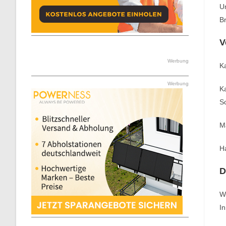
Um
Br
V
Werbung
K
Werbung
Ka
S
Ma
Ha
D
W
In