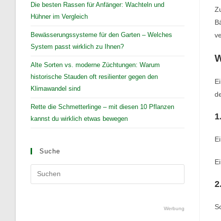
Die besten Rassen für Anfänger: Wachteln und
Zu
Hühner im Vergleich
Bä
Bewässerungssysteme für den Garten – Welches
ve
System passt wirklich zu Ihnen?
W
Alte Sorten vs. moderne Züchtungen: Warum
historische Stauden oft resilienter gegen den
Ei
Klimawandel sind
de
Rette die Schmetterlinge – mit diesen 10 Pflanzen
1
kannst du wirklich etwas bewegen
Ei
Suche
Ei
Press
Escape
2
to
Sc
close
Werbung