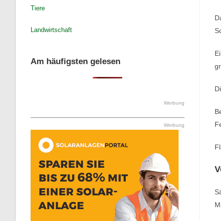
Tiere
Da
Landwirtschaft
S
Ei
Am häufigsten gelesen
gr
Di
Werbung
B
Fe
Werbung
Fl
V
S
Ma