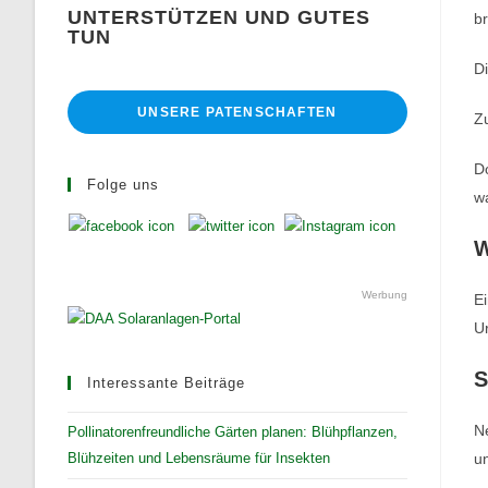
UNTERSTÜTZEN UND GUTES
b
TUN
Di
UNSERE PATENSCHAFTEN
Zu
D
Folge uns
w
W
Werbung
Ei
Ur
S
Interessante Beiträge
Ne
Pollinatorenfreundliche Gärten planen: Blühpflanzen,
Blühzeiten und Lebensräume für Insekten
un