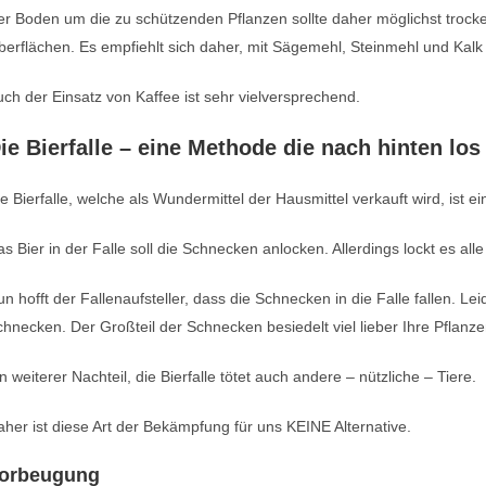
er Boden um die zu schützenden Pflanzen sollte daher möglichst troc
erflächen. Es empfiehlt sich daher, mit Sägemehl, Steinmehl und Kalk 
ch der Einsatz von Kaffee ist sehr vielversprechend.
ie Bierfalle – eine Methode die nach hinten los
e Bierfalle, welche als Wundermittel der Hausmittel verkauft wird, is
s Bier in der Falle soll die Schnecken anlocken. Allerdings lockt es 
n hofft der Fallenaufsteller, dass die Schnecken in die Falle fallen. Lei
hnecken. Der Großteil der Schnecken besiedelt viel lieber Ihre Pflanze
n weiterer Nachteil, die Bierfalle tötet auch andere – nützliche – Tiere.
her ist diese Art der Bekämpfung für uns KEINE Alternative.
orbeugung