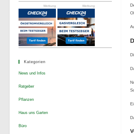
the
D
Werbung
Werbung
search
Ob
panel.
Au
D
Di
Kategorien
Da
News und Infos
Nu
Ratgeber
Sc
Pflanzen
Ei
Haus uns Garten
Da
Büro
V