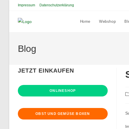
Zum
Impressum
Datenschutzerklärung
Inhalt
springen
Home
Webshop
Bl
Blog
JETZT EINKAUFEN
ONLINESHOP
Be
Ka
Sc
OBST UND GEMÜSE BOXEN
I