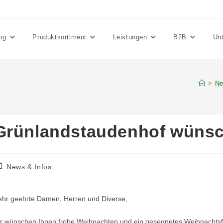
og
Produktsortiment
Leistungen
B2B
Un
>
Ne
Grünlandstaudenhof wünsc
itrags-
News & Infos
tegorie:
ehr geehrte Damen, Herren und Diverse,
ir wünschen Ihnen frohe Weihnachten und ein gesegnetes Weihnachtsf