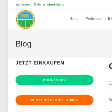
Zum
Impressum
Datenschutzerklärung
Inhalt
springen
Home
Webshop
Bl
Blog
JETZT EINKAUFEN
ONLINESHOP
Be
Ka
S
OBST UND GEMÜSE BOXEN
w