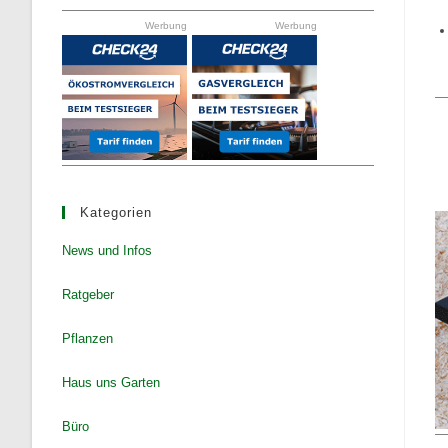
the
Werbung
Werbung
search
panel.
Kategorien
News und Infos
Ratgeber
Pflanzen
Haus uns Garten
Büro