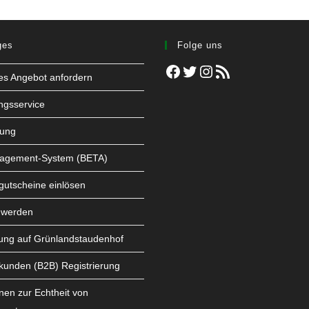
ges
Folge uns
Facebook
Twitter
Instagram
RSS-Feed
les Angebot anfordern
ngsservice
tung
agement-System (BETA)
utscheine einlösen
 werden
ung auf Grünlandstaudenhof
kunden (B2B) Registrierung
nen zur Echtheit von