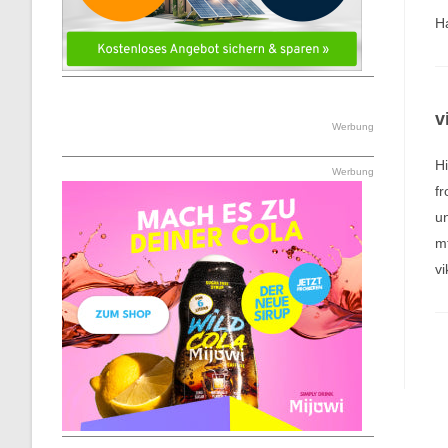
Ha
v
Werbung
Hi
Werbung
f
un
m
vi