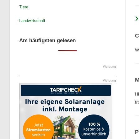
Tiere
Landwirtschaft
C
Am häufigsten gelesen
W
Werbung
M
Werbung
Hi
f
P