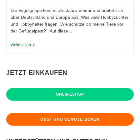
Kategorie:
Die Vogelgrippe kommt alle Jahre wieder und breitet sich
über Deutschland und Europa aus. Was viele Hobbyzüchter
und Hobbyhalter fragen „Wie schütze ich meine Tiere vor
der Geflügelpest?“. Auf diese…
Wie
Weiterlesen
Schütze
Ich
Meine
Tiere
Vor
JETZT EINKAUFEN
Der
Geflügelpest
/
Geflügelgrippe?
ONLINESHOP
OBST UND GEMÜSE BOXEN