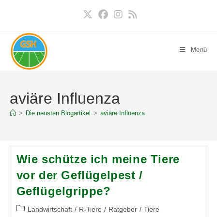
Zum
Inhalt
springen
Menü
aviäre Influenza
>
Die neusten Blogartikel
>
aviäre Influenza
Wie schütze ich meine Tiere
vor der Geflügelpest /
Geflügelgrippe?
Beitrags-
Landwirtschaft
/
R-Tiere
/
Ratgeber
/
Tiere