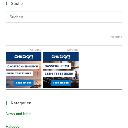
Suche
Pr
Es
to
clo
Werbung
the
Werbung
Werbung
se
pan
Kategorien
News und Infos
Ratgeber