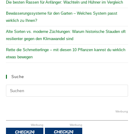
Die besten Rassen für Anfänger: Wachteln und Hühner im Vergleich
Bewässerungssysteme für den Garten – Welches System passt
wirklich zu Ihnen?
Alte Sorten vs. moderne Züchtungen: Warum historische Stauden oft
resilienter gegen den Klimawandel sind
Rette die Schmetterlinge – mit diesen 10 Pflanzen kannst du wirklich
etwas bewegen
Suche
Pr
Es
to
clo
Werbung
the
Werbung
Werbung
se