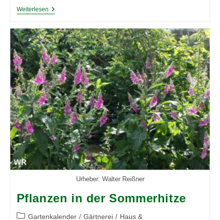
Die
Weiterlesen
Kunst
Des
Richtigen
Gießens
Für
Gesunde
Und
Glückliche
Pflanzen
Urheber: Walter Reißner
Pflanzen in der Sommerhitze
Beitrags-
Gartenkalender
/
Gärtnerei
/
Haus &