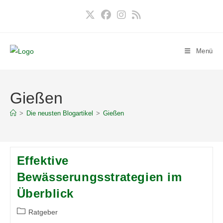
Zum
Inhalt
springen
Menü
Gießen
>
Die neusten Blogartikel
>
Gießen
Effektive
Bewässerungsstrategien im
Überblick
Beitrags-
Ratgeber
Kategorie: