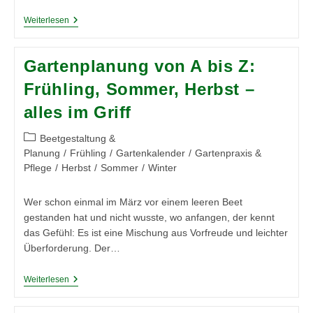
Trend
Weiterlesen
2026:
Edle
Container-
Gartenplanung von A bis Z:
Gärten
Gestalten
Frühling, Sommer, Herbst –
alles im Griff
Beitrags-
Beetgestaltung &
Kategorie:
Planung
/
Frühling
/
Gartenkalender
/
Gartenpraxis &
Pflege
/
Herbst
/
Sommer
/
Winter
Wer schon einmal im März vor einem leeren Beet
gestanden hat und nicht wusste, wo anfangen, der kennt
das Gefühl: Es ist eine Mischung aus Vorfreude und leichter
Überforderung. Der…
Gartenplanung
Weiterlesen
Von
A