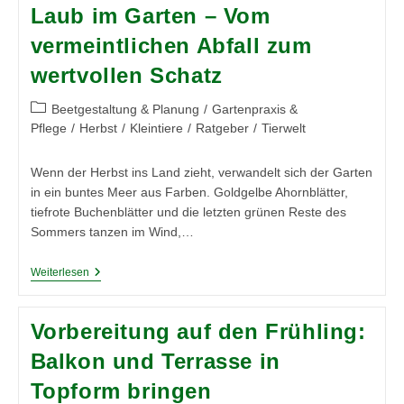
Bis
Laub im Garten – Vom
Z:
Frühling,
vermeintlichen Abfall zum
Sommer,
Herbst
wertvollen Schatz
–
Alles
Im
Beitrags-
Beetgestaltung & Planung
/
Gartenpraxis &
Griff
Kategorie:
Pflege
/
Herbst
/
Kleintiere
/
Ratgeber
/
Tierwelt
Wenn der Herbst ins Land zieht, verwandelt sich der Garten
in ein buntes Meer aus Farben. Goldgelbe Ahornblätter,
tiefrote Buchenblätter und die letzten grünen Reste des
Sommers tanzen im Wind,…
Laub
Weiterlesen
Im
Garten
–
Vorbereitung auf den Frühling:
Vom
Vermeintlichen
Balkon und Terrasse in
Abfall
Zum
Topform bringen
Wertvollen
Schatz