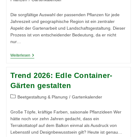
Die sorgfältige Auswahl der passenden Pflanzen für jede
Jahreszeit und geographische Region ist ein zentraler
Aspekt der Gartenarbeit und Landschaftsgestaltung. Dieser
Prozess ist von entscheidender Bedeutung, da er nicht
nur…
Die
Weiterlesen
Besten
Pflanzen
Für
Trend 2026: Edle Container-
Jede
Jahreszeit
Gärten gestalten
Und
Region
–
Beitrags-
Beetgestaltung & Planung
/
Gartenkalender
Einführung
Kategorie:
Große Töpfe, kräftige Farben, saisonale Pflanzideen Wer
hätte noch vor zehn Jahren gedacht, dass ein
Terrakottatopf auf dem Balkon einmal als Ausdruck von
Lebensstil und Designbewusstsein gilt? Heute ist genau…