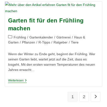
Garten fit für den Frühling
machen
Beitrags-
Frühling
/
Gartenkalender
/
Gärtnerei
/
Haus &
Kategorie:
Garten
/
Pflanzen
/
R-Tipps
/
Ratgeber
/
Tiere
Wenn der Winter zu Ende geht, beginnt der Frühling. Wer
seinen Garten liebt, wartet jetzt auf die Zeit, dass es
losgeht. Mit den ersten warmen Temperaturen des neuen
Jahres erwacht…
Garten
Weiterlesen
Fit
Für
Den
Frühling
1
2
Zur näc
Machen