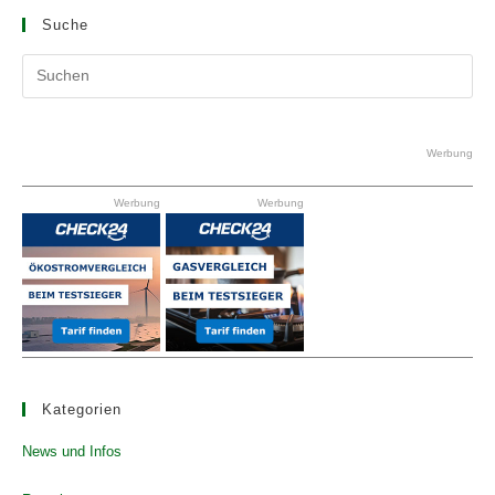
Suche
Pr
Es
to
clo
Werbung
the
Werbung
Werbung
se
pan
Kategorien
News und Infos