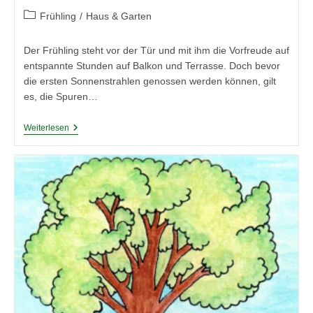
Beitrags-
Frühling
/
Haus & Garten
Kategorie:
Der Frühling steht vor der Tür und mit ihm die Vorfreude auf
entspannte Stunden auf Balkon und Terrasse. Doch bevor
die ersten Sonnenstrahlen genossen werden können, gilt
es, die Spuren…
Vorbereitung
Weiterlesen
Auf
Den
Frühling:
Balkon
Und
Terrasse
In
Topform
Bringen