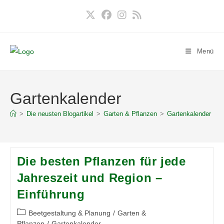
Zum
Inhalt
springen
Menü
Gartenkalender
>
Die neusten Blogartikel
>
Garten & Pflanzen
>
Gartenkalender
Die besten Pflanzen für jede
Jahreszeit und Region –
Einführung
Beitrags-
Beetgestaltung & Planung
/
Garten &
Kategorie:
Pflanzen
/
Gartenkalender