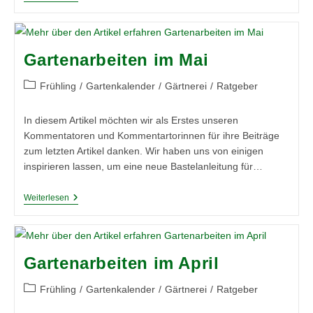
Im
August:
Das
Ist
Zu
Gartenarbeiten im Mai
Tun
Beitrags-
Frühling
/
Gartenkalender
/
Gärtnerei
/
Ratgeber
Kategorie:
In diesem Artikel möchten wir als Erstes unseren
Kommentatoren und Kommentartorinnen für ihre Beiträge
zum letzten Artikel danken. Wir haben uns von einigen
inspirieren lassen, um eine neue Bastelanleitung für…
Gartenarbeiten
Weiterlesen
Im
Mai
Gartenarbeiten im April
Beitrags-
Frühling
/
Gartenkalender
/
Gärtnerei
/
Ratgeber
Kategorie: