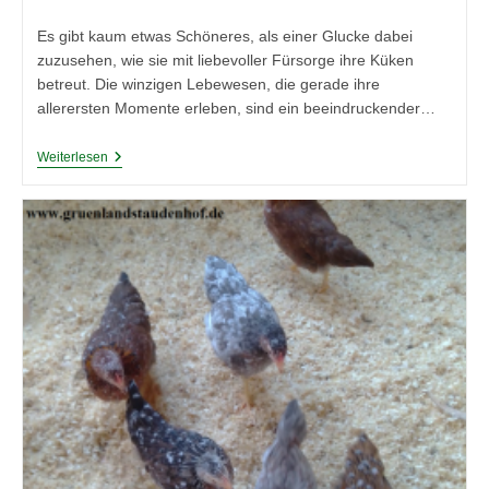
Kategorie:
Es gibt kaum etwas Schöneres, als einer Glucke dabei
zuzusehen, wie sie mit liebevoller Fürsorge ihre Küken
betreut. Die winzigen Lebewesen, die gerade ihre
allerersten Momente erleben, sind ein beeindruckender…
Die
Weiterlesen
Kunst
Der
Kükenaufzucht:
Mit
Diesen
Tipps
Unterstützen
Sie
Ihre
Glucke
Optimal