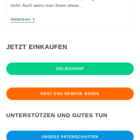
nicht. Auch wenn man ihnen etwas…
Huhn
Weiterlesen
Oder
Doch
Glucke
–
Was
JETZT EINKAUFEN
Nun?
ONLINESHOP
OBST UND GEMÜSE BOXEN
UNTERSTÜTZEN UND GUTES TUN
UNSERE PATENSCHAFTEN