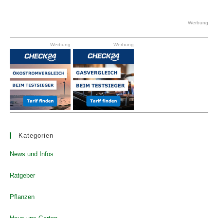
to
clo
Werbung
the
Werbung
Werbung
se
pan
Kategorien
News und Infos
Ratgeber
Pflanzen