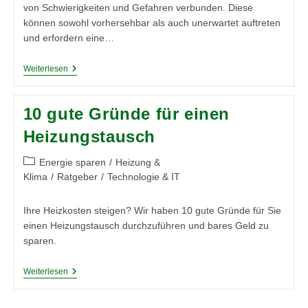
von Schwierigkeiten und Gefahren verbunden. Diese
können sowohl vorhersehbar als auch unerwartet auftreten
und erfordern eine…
Baufertigstellungsversicherung
Weiterlesen
10 gute Gründe für einen
Heizungstausch
Beitrags-
Energie sparen
/
Heizung &
Kategorie:
Klima
/
Ratgeber
/
Technologie & IT
Ihre Heizkosten steigen? Wir haben 10 gute Gründe für Sie
einen Heizungstausch durchzuführen und bares Geld zu
sparen.
10
Weiterlesen
Gute
Gründe
Für