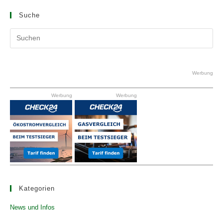
Suche
Pr
Es
to
clo
Werbung
the
Werbung
Werbung
se
pan
Kategorien
News und Infos