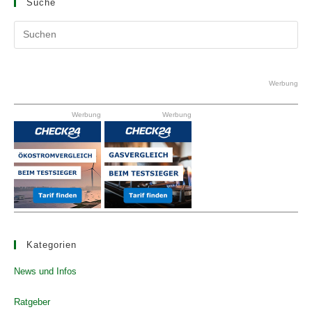
Suche
Pr
Es
to
clo
Werbung
the
Werbung
Werbung
se
pan
Kategorien
News und Infos
Ratgeber