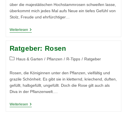
über die majestätischen Hochstammrosen schweifen lasse,
überkommt mich jedes Mal aufs Neue ein tiefes Gefühl von
Stolz, Freude und ehrfürchtiger…
Hochstammrosen:
Weiterlesen
Elegante
Blütenpracht
Für
Ratgeber: Rosen
Jeden
Garten
Beitrags-
Haus & Garten
/
Pflanzen
/
R-Tipps
/
Ratgeber
Kategorie:
Rosen, die Königinnen unter den Pflanzen, vielfältig und
grazile Schönheit. Es gibt sie in kletternd, kriechend, duften,
gefüllt, halbgefüllt, ungefüllt. Doch die Rose gilt auch als
Diva in der Pflanzenwelt.…
Ratgeber:
Weiterlesen
Rosen