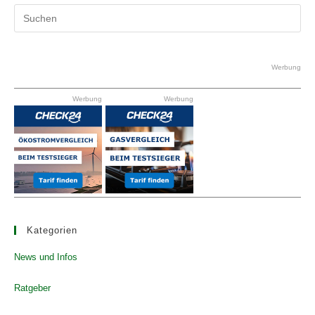
Pr
Es
to
clo
Werbung
the
Werbung
Werbung
se
pan
Kategorien
News und Infos
Ratgeber