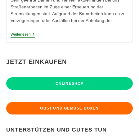
Sehr geehrte Damen und Herren, aktuell finden bei uns
Straßenarbeiten im Zuge einer Erneuerung der
Stromleitungen statt. Aufgrund der Bauarbeiten kann es zu
Verzögerungen oder Ausfällen bei der Abholung der…
Wichtiger
Weiterlesen
Hinweis:
Straßenarbeiten
2020
JETZT EINKAUFEN
ONLINESHOP
OBST UND GEMÜSE BOXEN
UNTERSTÜTZEN UND GUTES TUN