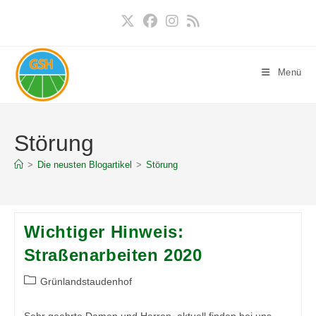
Zum
Inhalt
springen
Menü
Störung
>
Die neusten Blogartikel
>
Störung
Wichtiger Hinweis:
Straßenarbeiten 2020
Beitrags-
Grünlandstaudenhof
Kategorie: