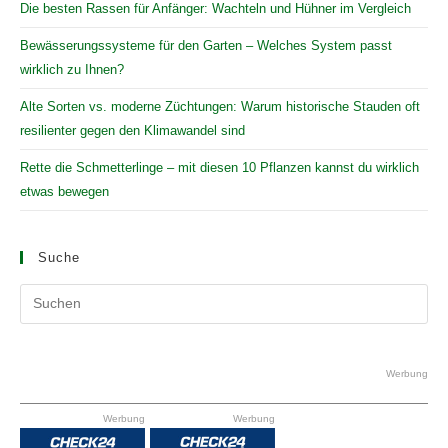
Die besten Rassen für Anfänger: Wachteln und Hühner im Vergleich
Bewässerungssysteme für den Garten – Welches System passt
wirklich zu Ihnen?
Alte Sorten vs. moderne Züchtungen: Warum historische Stauden oft
resilienter gegen den Klimawandel sind
Rette die Schmetterlinge – mit diesen 10 Pflanzen kannst du wirklich
etwas bewegen
Suche
Pr
Es
to
clo
Werbung
the
Werbung
Werbung
se