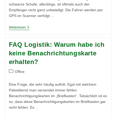
schwarze Schafe, allerdings, ist oftmals auch der
Empfänger nicht ganz unbeteiligt. Die Fahrer werden per
GPS im Scanner verfolgt.…
FAQ
Weiterlesen
Logistik:
Der
Fahrer
FAQ Logistik: Warum habe ich
Hat
Nicht
keine Benachrichtungskarte
Geklingelt!
erhalten?
Beitrags-
Office
Kategorie:
Eine Frage, die sehr häufig auftritt. Egal mit welchem
Paketdienst man versendet immer fehlen
Benachrichtigungskarten im „Briefkasten“. Tatsächlich ist es
so, dass diese Benachrichtigungskarten im Briefkasten gar
nicht fehlen. Es…