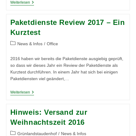
FAQ
Weiterlesen
Logistik:
Warum
Habe
Paketdienste Review 2017 – Ein
Ich
Keine
Kurztest
Benachrichtungskarte
Erhalten?
Beitrags-
News & Infos
/
Office
Kategorie:
2016 haben wir bereits die Paketdienste ausgiebig geprüft,
so dass wir dieses Jahr ein Review der Paketdienste als
Kurztest durchführen. In einem Jahr hat sich bei einigen
Paketdiensten viel geändert,…
Paketdienste
Weiterlesen
Review
2017
–
Hinweis: Versand zur
Ein
Kurztest
Weihnachtszeit 2016
Beitrags-
Grünlandstaudenhof
/
News & Infos