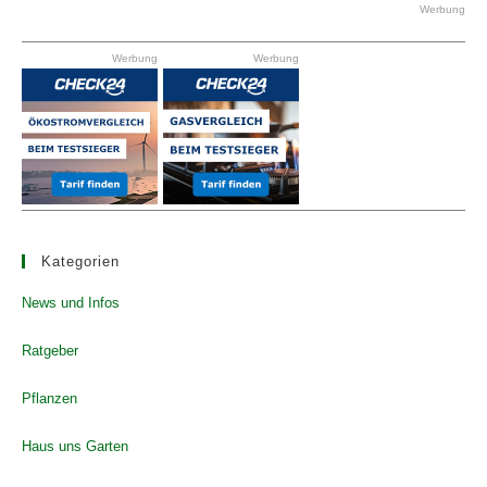
clo
Werbung
the
Werbung
Werbung
se
pan
Kategorien
News und Infos
Ratgeber
Pflanzen
Haus uns Garten