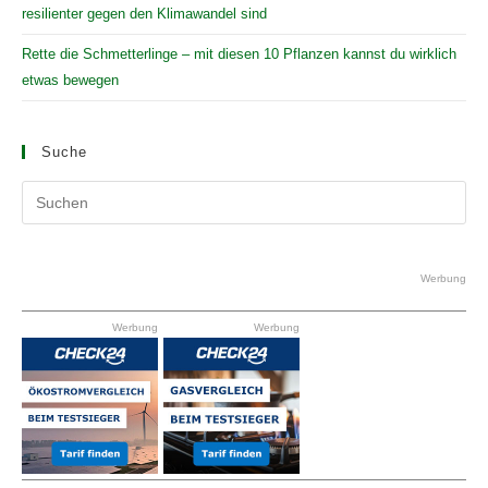
resilienter gegen den Klimawandel sind
Rette die Schmetterlinge – mit diesen 10 Pflanzen kannst du wirklich
etwas bewegen
Suche
Pr
Es
to
clo
Werbung
the
Werbung
Werbung
se
pan