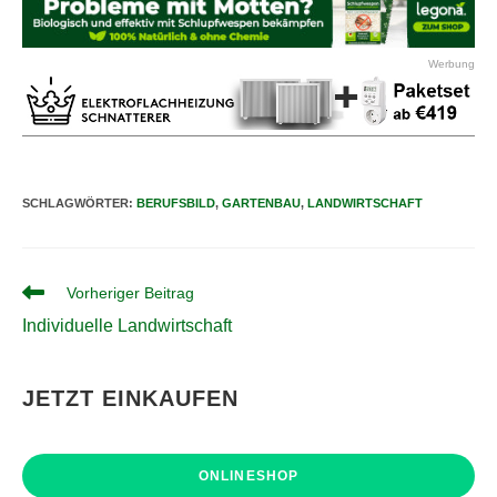
Werbung
SCHLAGWÖRTER
:
BERUFSBILD
,
GARTENBAU
,
LANDWIRTSCHAFT
Weitere
Vorheriger Beitrag
Artikel
Individuelle Landwirtschaft
ansehen
JETZT EINKAUFEN
ONLINESHOP