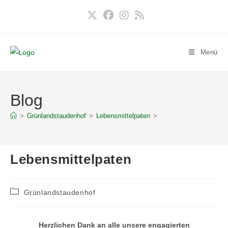
Zum
Inhalt
springen
Menü
Blog
>
Grünlandstaudenhof
>
Lebensmittelpaten
>
Lebensmittelpaten
Beitrags-
Grünlandstaudenhof
Kategorie:
Herzlichen Dank an alle unsere engagierten