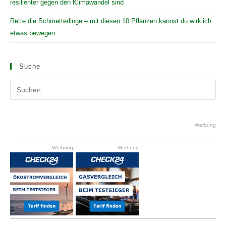
resilienter gegen den Klimawandel sind
Rette die Schmetterlinge – mit diesen 10 Pflanzen kannst du wirklich
etwas bewegen
Suche
Pr
Es
to
clo
Werbung
the
Werbung
Werbung
se
pan