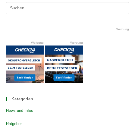
Pr
Es
to
clo
Werbung
the
Werbung
Werbung
se
pan
Kategorien
News und Infos
Ratgeber