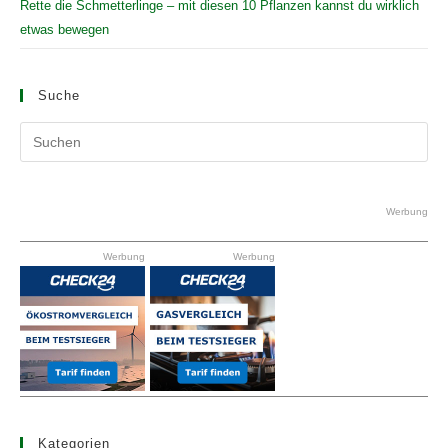
Rette die Schmetterlinge – mit diesen 10 Pflanzen kannst du wirklich
etwas bewegen
Suche
Pr
Es
to
clo
Werbung
the
Werbung
Werbung
se
pan
Kategorien