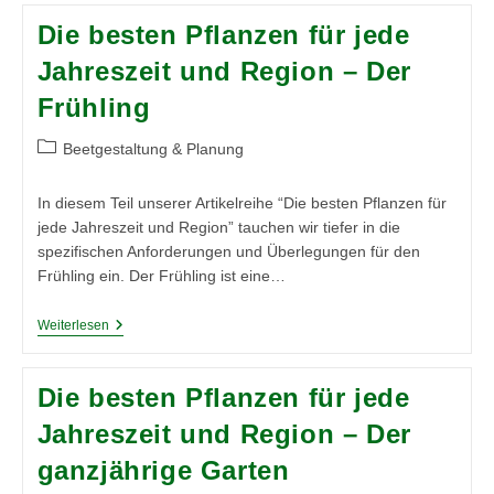
Wände,
Die besten Pflanzen für jede
Volle
Ernte,
Jahreszeit und Region – Der
Null
Platzverschwendung
Frühling
Beitrags-
Beetgestaltung & Planung
Kategorie:
In diesem Teil unserer Artikelreihe “Die besten Pflanzen für
jede Jahreszeit und Region” tauchen wir tiefer in die
spezifischen Anforderungen und Überlegungen für den
Frühling ein. Der Frühling ist eine…
Die
Weiterlesen
Besten
Pflanzen
Für
Die besten Pflanzen für jede
Jede
Jahreszeit
Jahreszeit und Region – Der
Und
Region
ganzjährige Garten
–
Der