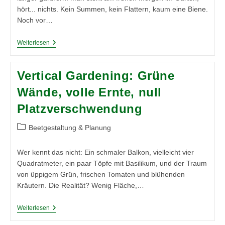
hört... nichts. Kein Summen, kein Flattern, kaum eine Biene.
Noch vor…
Zurück
Weiterlesen
Zu
Den
Wurzeln:
Vertical Gardening: Grüne
Warum
Native
Wände, volle Ernte, null
Pflanzen
Und
Platzverschwendung
Wildpflanzen
2026
Den
Beitrags-
Beetgestaltung & Planung
Garten
Kategorie:
Revolutionieren
Wer kennt das nicht: Ein schmaler Balkon, vielleicht vier
Quadratmeter, ein paar Töpfe mit Basilikum, und der Traum
von üppigem Grün, frischen Tomaten und blühenden
Kräutern. Die Realität? Wenig Fläche,…
Vertical
Weiterlesen
Gardening:
Grüne