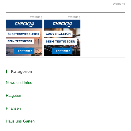
clo
Werbung
the
Werbung
Werbung
se
pan
Kategorien
News und Infos
Ratgeber
Pflanzen
Haus uns Garten