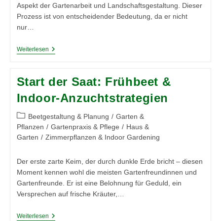
Aspekt der Gartenarbeit und Landschaftsgestaltung. Dieser
Prozess ist von entscheidender Bedeutung, da er nicht
nur…
Die
Weiterlesen
Besten
Pflanzen
Für
Start der Saat: Frühbeet &
Jede
Jahreszeit
Indoor‑Anzuchtstrategien
Und
Region
–
Beitrags-
Beetgestaltung & Planung
/
Garten &
Einführung
Kategorie:
Pflanzen
/
Gartenpraxis & Pflege
/
Haus &
Garten
/
Zimmerpflanzen & Indoor Gardening
Der erste zarte Keim, der durch dunkle Erde bricht – diesen
Moment kennen wohl die meisten Gartenfreundinnen und
Gartenfreunde. Er ist eine Belohnung für Geduld, ein
Versprechen auf frische Kräuter,…
Start
Weiterlesen