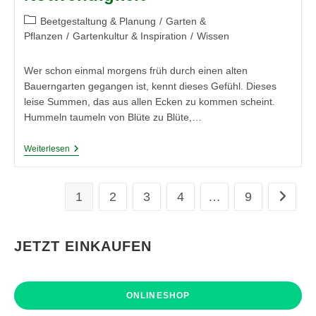
Sensor
Wirklich?
Beitrags-
Beetgestaltung & Planung
/
Garten &
Kategorie:
Pflanzen
/
Gartenkultur & Inspiration
/
Wissen
Wer schon einmal morgens früh durch einen alten
Bauerngarten gegangen ist, kennt dieses Gefühl. Dieses
leise Summen, das aus allen Ecken zu kommen scheint.
Hummeln taumeln von Blüte zu Blüte,…
Mehr
Weiterlesen
Leben
Auf
Dem
Acker
1
2
3
4
…
9
Zur näc
Und
Im
Garten:
Warum
JETZT EINKAUFEN
Artenvielfalt
Kein
Luxus
Ist,
Sondern
ONLINESHOP
Eine