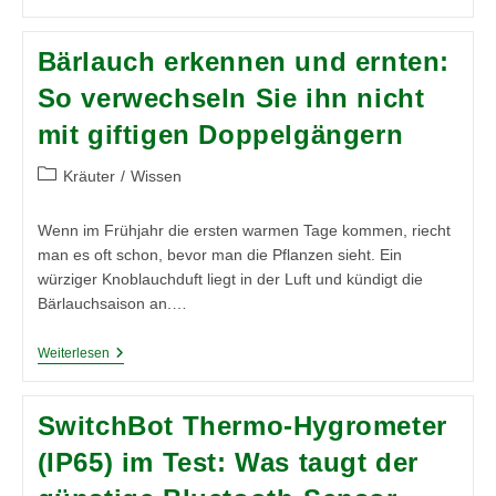
Der
Saat:
Frühbeet
Bärlauch erkennen und ernten:
&
Indoor‑Anzuchtstrategien
So verwechseln Sie ihn nicht
mit giftigen Doppelgängern
Beitrags-
Kräuter
/
Wissen
Kategorie:
Wenn im Frühjahr die ersten warmen Tage kommen, riecht
man es oft schon, bevor man die Pflanzen sieht. Ein
würziger Knoblauchduft liegt in der Luft und kündigt die
Bärlauchsaison an.…
Bärlauch
Weiterlesen
Erkennen
Und
Ernten:
SwitchBot Thermo-Hygrometer
So
Verwechseln
(IP65) im Test: Was taugt der
Sie
Ihn
Nicht