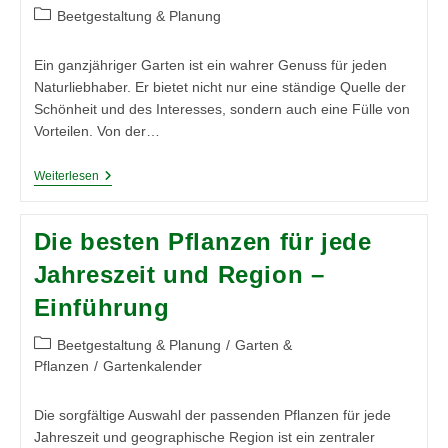
Frühling
Beitrags-
Beetgestaltung & Planung
Kategorie:
Ein ganzjähriger Garten ist ein wahrer Genuss für jeden
Naturliebhaber. Er bietet nicht nur eine ständige Quelle der
Schönheit und des Interesses, sondern auch eine Fülle von
Vorteilen. Von der…
Die
Weiterlesen
Besten
Pflanzen
Für
Die besten Pflanzen für jede
Jede
Jahreszeit
Jahreszeit und Region –
Und
Region
Einführung
–
Der
Ganzjährige
Beitrags-
Beetgestaltung & Planung
/
Garten &
Garten
Kategorie:
Pflanzen
/
Gartenkalender
Die sorgfältige Auswahl der passenden Pflanzen für jede
Jahreszeit und geographische Region ist ein zentraler