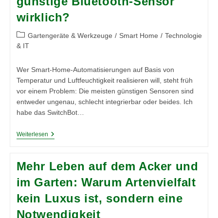
günstige Bluetooth-Sensor
Mit
wirklich?
Giftigen
Doppelgängern
Beitrags-
Gartengeräte & Werkzeuge
/
Smart Home
/
Technologie
Kategorie:
& IT
Wer Smart-Home-Automatisierungen auf Basis von
Temperatur und Luftfeuchtigkeit realisieren will, steht früh
vor einem Problem: Die meisten günstigen Sensoren sind
entweder ungenau, schlecht integrierbar oder beides. Ich
habe das SwitchBot…
SwitchBot
Weiterlesen
Thermo-
Hygrometer
(IP65)
Mehr Leben auf dem Acker und
Im
Test:
im Garten: Warum Artenvielfalt
Was
Taugt
kein Luxus ist, sondern eine
Der
Günstige
Notwendigkeit
Bluetooth-