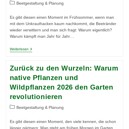
Beitrags-
Beetgestaltung & Planung
Kategorie:
Es gibt diesen einen Moment im Frühsommer, wenn man
mit dem Unkrauthacken kaum nachkommt, die Beetränder
wieder verwittern und man sich fragt: Warum eigentlich?
Warum kämpft man Jahr für Jahr…
Weniger
Weiterlesen
Arbeit,
Mehr
Garten:
Zurück zu den Wurzeln: Warum
Wie
Stauden
native Pflanzen und
Als
Unterpflanzung
Wildpflanzen 2026 den Garten
Ihren
Alltag
revolutionieren
Erleichtern
Beitrags-
Beetgestaltung & Planung
Kategorie:
Es gibt diesen einen Moment, den viele kennen, die schon
länger gärtnern: Man steht am frühen Morgen im Garten,