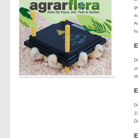
ge
au
Au
h
E
Di
un
üb
E
Di
19
Di
E