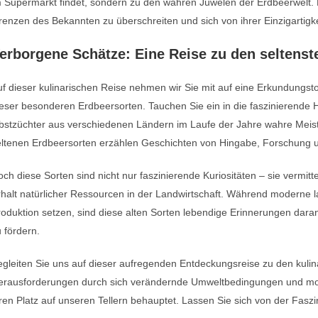
 Supermarkt findet, sondern zu den wahren Juwelen der Erdbeerwelt. 
enzen des Bekannten zu überschreiten und sich von ihrer Einzigartigke
erborgene Schätze: Eine Reise zu den seltenst
uf dieser kulinarischen Reise nehmen wir Sie mit auf eine Erkundung
eser besonderen Erdbeersorten. Tauchen Sie ein in die faszinierende Hi
bstzüchter aus verschiedenen Ländern im Laufe der Jahre wahre Meist
eltenen Erdbeersorten erzählen Geschichten von Hingabe, Forschung 
ch diese Sorten sind nicht nur faszinierende Kuriositäten – sie vermitte
halt natürlicher Ressourcen in der Landwirtschaft. Während moderne lan
oduktion setzen, sind diese alten Sorten lebendige Erinnerungen daran, 
 fördern.
gleiten Sie uns auf dieser aufregenden Entdeckungsreise zu den kulin
erausforderungen durch sich verändernde Umweltbedingungen und mod
ren Platz auf unseren Tellern behauptet. Lassen Sie sich von der Fasz