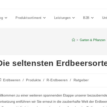
og
Produktsortiment
Leistungen
B2B
Un
>
Garten & Pflanzen
Die seltensten Erdbeersorte
itrags-
Erdbeeren
/
Produkte
/
R-Erdbeeren
/
Ratgeber
tegorie:
llkommen zu einer weiteren spannenden Etappe unserer bezaubernden 
rtsetzung entführen wir Sie erneut in die zauberhafte Welt der Erdbee