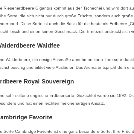
e Riesenerdbeere Gigantus kommt aus der Tschechei und wird dort auch
ühe Sorte, die sich nicht nur durch große Früchte, sondern auch große
nderhand. Diese Sorte ist auch die Basis für die heute als Erdbeere „G
uchtfleisch und einen feinen Geschmack. Die Erntezeit erstreckt sich v
alderdbeere Waldfee
ne Walderbeere, die riesige Ausmaße annehmen kann. Ihre sehr dunkle
chst buschig und bildet viele Ausläufer. Das Aroma entspricht dem ein
rdbeere Royal Souvereign
ne sehr seltene englische Erdbeersorte. Gezüchtet wurde sie 1892. Die 
sonders und hat einen leichten melonenartigen Ansatz.
ambridge Favorite
e Sorte Cambridge Favorite ist eine ganz besondere Sorte. Ihre Früch