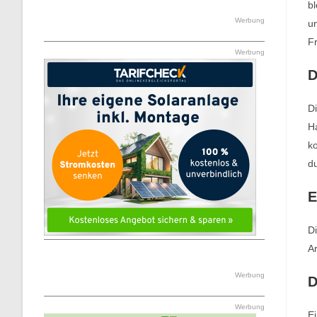
bl
Werbung
un
Fr
Werbung
D
D
Ha
ko
du
E
Di
Ar
Werbung
D
Werbung
Ei