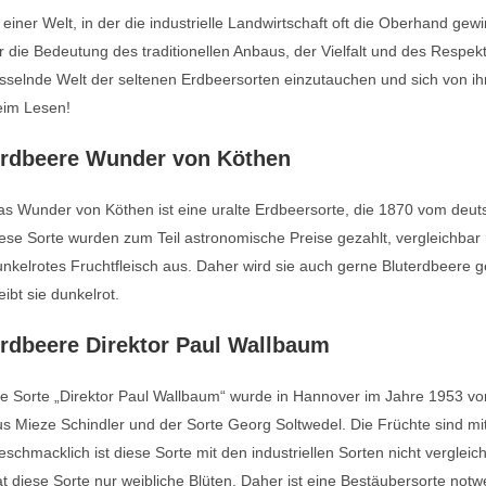
 einer Welt, in der die industrielle Landwirtschaft oft die Oberhand gew
r die Bedeutung des traditionellen Anbaus, der Vielfalt und des Respekts
sselnde Welt der seltenen Erdbeersorten einzutauchen und sich von ihr
eim Lesen!
rdbeere Wunder von Köthen
s Wunder von Köthen ist eine uralte Erdbeersorte, die 1870 vom deu
ese Sorte wurden zum Teil astronomische Preise gezahlt, vergleichbar m
nkelrotes Fruchtfleisch aus. Daher wird sie auch gerne Bluterdbeere
eibt sie dunkelrot.
rdbeere Direktor Paul Wallbaum
e Sorte „Direktor Paul Wallbaum“ wurde in Hannover im Jahre 1953 vom
s Mieze Schindler und der Sorte Georg Soltwedel. Die Früchte sind mi
schmacklich ist diese Sorte mit den industriellen Sorten nicht verglei
t diese Sorte nur weibliche Blüten. Daher ist eine Bestäubersorte notwend