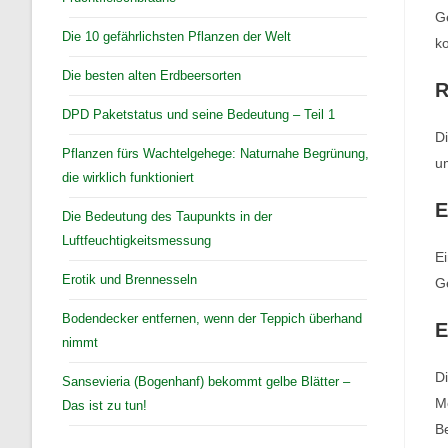
Ge
Die 10 gefährlichsten Pflanzen der Welt
ko
Die besten alten Erdbeersorten
R
DPD Paketstatus und seine Bedeutung – Teil 1
Di
Pflanzen fürs Wachtelgehege: Naturnahe Begrünung,
um
die wirklich funktioniert
E
Die Bedeutung des Taupunkts in der
Luftfeuchtigkeitsmessung
Ei
Erotik und Brennesseln
Ge
Bodendecker entfernen, wenn der Teppich überhand
E
nimmt
Di
Sansevieria (Bogenhanf) bekommt gelbe Blätter –
Mo
Das ist zu tun!
Be