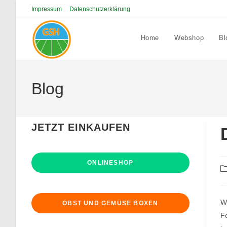
Zum
Impressum
Datenschutzerklärung
Inhalt
springen
Home
Webshop
Bl
Blog
JETZT EINKAUFEN
ONLINESHOP
Be
Ka
Wi
OBST UND GEMÜSE BOXEN
Fo