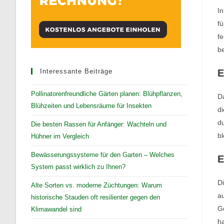
In
fü
fe
b
Interessante Beiträge
E
Pollinatorenfreundliche Gärten planen: Blühpflanzen,
Da
Blühzeiten und Lebensräume für Insekten
di
du
Die besten Rassen für Anfänger: Wachteln und
bl
Hühner im Vergleich
Bewässerungssysteme für den Garten – Welches
E
System passt wirklich zu Ihnen?
Di
Alte Sorten vs. moderne Züchtungen: Warum
au
historische Stauden oft resilienter gegen den
Ge
Klimawandel sind
ha