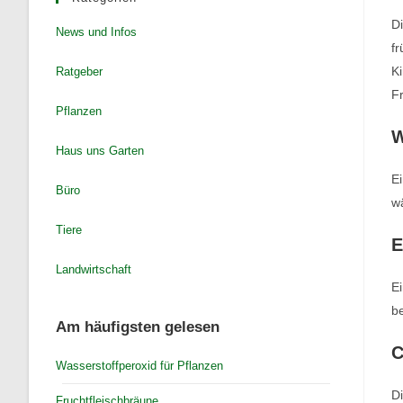
Di
News und Infos
fr
Ki
Ratgeber
Fr
Pflanzen
W
Haus uns Garten
Ei
Büro
wä
Tiere
E
Landwirtschaft
Ei
be
Am häufigsten gelesen
C
Wasserstoffperoxid für Pflanzen
Di
Fruchtfleischbräune