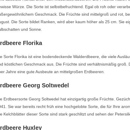
wisse Würze. Die Sorte ist selbstbefruchtend. Egal ob roh oder verarbeit
ßergewöhnlichem Geschmack. Die Früchte sind mittelgroß und rot, bei V
gust. Die Sorte bildet Ranken, wird aber kaum höher als 25 cm. Sie eign
albschatten und Sonne.
rdbeere Florika
e Sorte Florika ist eine bodendeckende Walderdbeere, die viele Ausläu
d köstlichen Geschmack aus. Die Früchte sind verhältnismäßig groß. D
er Jahre eine gute Ausbeute an mittelgroßen Erdbeeren.
rdbeere Georg Soltwedel
e Erdbeersorte Georg Soltwedel hat einzigartig große Früchte. Gezüc
41. Sie war bereits recht früh eine hochgelobte Sorte, die für Ihre a
e Kelchblätter dieser Sorte sind stark geschlitzt und sehen der Petersil
rdbeere Huxley