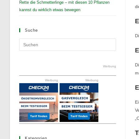
Rette die Schmetterlinge – mit diesen 10 Pflanzen
di
kannst du wirklich etwas bewegen
E
Suche
Di
Press
E
Escape
to
D
close
Werbung
m
the
Werbung
Werbung
search
E
panel.
Ei
Ve
„O
T
Kategorien