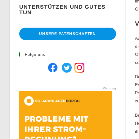
im
UNTERSTÜTZEN UND GUTES
Gr
TUN
V
UNSERE PATENSCHAFTEN
A
di
O
Folge uns
s
Do
Er
Werbung
Pr
zu
Be
H
ih