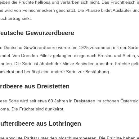
eiben die Früchte hellrosa und verfärben sich nicht. Das Fruchtfleisch 
d wird von Feinschmeckern geschätzt. Die Pflanze bildet Ausläufer und
uchtertrag sinkt.
eutsche Gewürzerdbeere
ie Deutsche Gewürzerdbeere wurde um 1925 zusammen mit der Sorte Mi
ndel. Von Dresden-Pillnitz gelangten einige nach Breslau und Stettin,
nnten. Die Sorte ist ähnlich der Mieze Schindler, aber ihre Früchte ge
nkelrot und benötigt eine andere Sorte zur Bestäubung.
rdbeere aus Dreistetten
ese Sorte wird seit etwa 60 Jahren in Dreistätten im schönen Österrei
oma. Die Früchte sind dunkelrot.
ufterdbeere aus Lothringen
ne absolute Rarität unter den Moschuserdbeeren. Die Früchte haben e