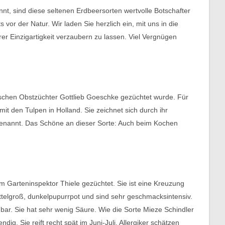
innt, sind diese seltenen Erdbeersorten wertvolle Botschafter
 vor der Natur. Wir laden Sie herzlich ein, mit uns in die
er Einzigartigkeit verzaubern zu lassen. Viel Vergnügen
tschen Obstzüchter Gottlieb Goeschke gezüchtet wurde. Für
it den Tulpen in Holland. Sie zeichnet sich durch ihr
 genannt. Das Schöne an dieser Sorte: Auch beim Kochen
 Garteninspektor Thiele gezüchtet. Sie ist eine Kreuzung
ttelgroß, dunkelpupurrpot und sind sehr geschmacksintensiv.
chbar. Sie hat sehr wenig Säure. Wie die Sorte Mieze Schindler
ig. Sie reift recht spät im Juni-Juli. Allergiker schätzen