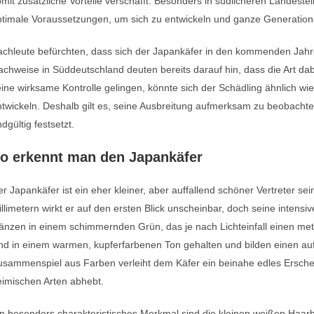
mit zusätzliche Vorteile verschafft. Besonders in südlicheren Landestei
ptimale Voraussetzungen, um sich zu entwickeln und ganze Generation
achleute befürchten, dass sich der Japankäfer in den kommenden Jahr
chweise in Süddeutschland deuten bereits darauf hin, dass die Art dabei
ine wirksame Kontrolle gelingen, könnte sich der Schädling ähnlich 
twickeln. Deshalb gilt es, seine Ausbreitung aufmerksam zu beobachte
dgültig festsetzt.
o erkennt man den Japankäfer
r Japankäfer ist ein eher kleiner, aber auffallend schöner Vertreter sei
llimetern wirkt er auf den ersten Blick unscheinbar, doch seine inten
änzen in einem schimmernden Grün, das je nach Lichteinfall einen meta
nd in einem warmen, kupferfarbenen Ton gehalten und bilden einen auf
sammenspiel aus Farben verleiht dem Käfer ein beinahe edles Erschei
eimischen Arten abhebt.
n besonders charakteristisches Merkmal sind die kleinen weißen Haarb