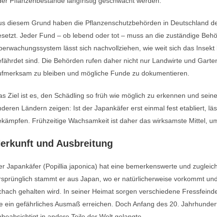
er Pflanzenbestände langfristig geschwächt werden.
s diesem Grund haben die Pflanzenschutzbehörden in Deutschland den 
esetzt. Jeder Fund – ob lebend oder tot – muss an die zuständige Be
erwachungssystem lässt sich nachvollziehen, wie weit sich das Insekt
fährdet sind. Die Behörden rufen daher nicht nur Landwirte und Gart
ufmerksam zu bleiben und mögliche Funde zu dokumentieren.
s Ziel ist es, den Schädling so früh wie möglich zu erkennen und sei
deren Ländern zeigen: Ist der Japankäfer erst einmal fest etabliert, 
kämpfen. Frühzeitige Wachsamkeit ist daher das wirksamste Mittel, um
erkunft und Ausbreitung
r Japankäfer (Popillia japonica) hat eine bemerkenswerte und zugleic
rsprünglich stammt er aus Japan, wo er natürlicherweise vorkommt un
hach gehalten wird. In seiner Heimat sorgen verschiedene Fressfeinde
e ein gefährliches Ausmaß erreichen. Doch Anfang des 20. Jahrhundert
beabsichtigt in andere Teile der Welt gelangte.