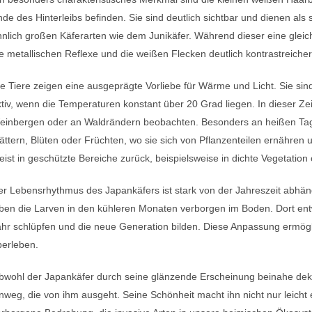
de des Hinterleibs befinden. Sie sind deutlich sichtbar und dienen al
nlich großen Käferarten wie dem Junikäfer. Während dieser eine glei
e metallischen Reflexe und die weißen Flecken deutlich kontrastreicher
e Tiere zeigen eine ausgeprägte Vorliebe für Wärme und Licht. Sie s
tiv, wenn die Temperaturen konstant über 20 Grad liegen. In dieser Zei
einbergen oder an Waldrändern beobachten. Besonders an heißen Tage
ättern, Blüten oder Früchten, wo sie sich von Pflanzenteilen ernähre
ist in geschützte Bereiche zurück, beispielsweise in dichte Vegetation o
er Lebensrhythmus des Japankäfers ist stark von der Jahreszeit abhä
ben die Larven in den kühleren Monaten verborgen im Boden. Dort entwi
hr schlüpfen und die neue Generation bilden. Diese Anpassung ermögli
berleben.
wohl der Japankäfer durch seine glänzende Erscheinung beinahe dekor
nweg, die von ihm ausgeht. Seine Schönheit macht ihn nicht nur leicht 