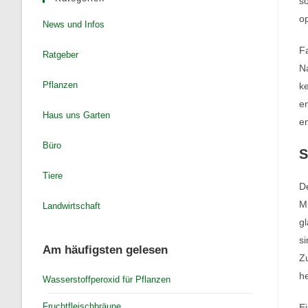
so
o
News und Infos
F
Ratgeber
Na
Pflanzen
ke
en
Haus uns Garten
en
Büro
S
Tiere
De
Mi
Landwirtschaft
gl
si
Am häufigsten gelesen
Zu
h
Wasserstoffperoxid für Pflanzen
Fruchtfleischbräune
Ei