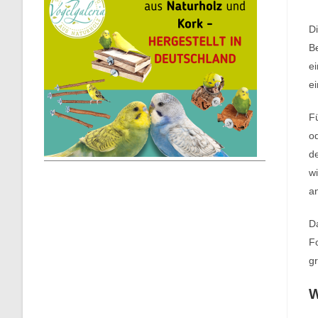
Di
B
ei
ei
Fü
od
de
wi
a
Da
F
gr
W