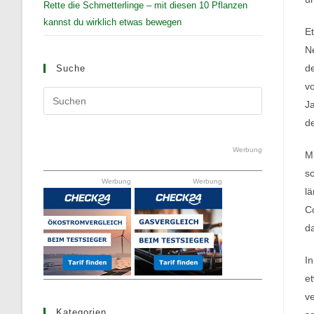
Rette die Schmetterlinge – mit diesen 10 Pflanzen
kannst du wirklich etwas bewegen
E
Ne
d
Suche
vo
Press
Ja
Escape
de
to
close
Werbung
M
the
sc
Werbung
Werbung
search
lä
panel.
C
da
In
e
v
Kategorien