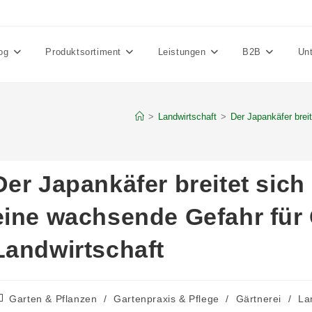
og
Produktsortiment
Leistungen
B2B
Un
>
Landwirtschaft
>
Der Japankäfer brei
Der Japankäfer breitet sich
eine wachsende Gefahr für
Landwirtschaft
itrags-
Garten & Pflanzen
/
Gartenpraxis & Pflege
/
Gärtnerei
/
La
tegorie: