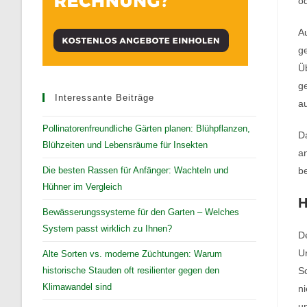
od
Au
g
Üb
ge
Interessante Beiträge
a
Pollinatorenfreundliche Gärten planen: Blühpflanzen,
Da
Blühzeiten und Lebensräume für Insekten
an
Die besten Rassen für Anfänger: Wachteln und
be
Hühner im Vergleich
H
Bewässerungssysteme für den Garten – Welches
System passt wirklich zu Ihnen?
De
U
Alte Sorten vs. moderne Züchtungen: Warum
historische Stauden oft resilienter gegen den
Sc
Klimawandel sind
ni
un