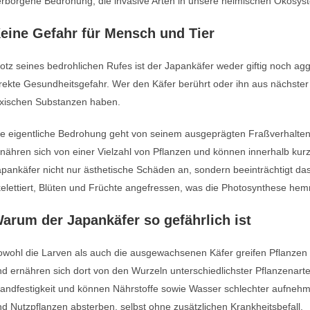
erborgene Bedrohung, die invasive Arten in unsere heimischen Ökosys
eine Gefahr für Mensch und Tier
otz seines bedrohlichen Rufes ist der Japankäfer weder giftig noch ag
rekte Gesundheitsgefahr. Wer den Käfer berührt oder ihn aus nächste
oxischen Substanzen haben.
ie eigentliche Bedrohung geht von seinem ausgeprägten Fraßverhalten
nähren sich von einer Vielzahl von Pflanzen und können innerhalb kurz
pankäfer nicht nur ästhetische Schäden an, sondern beeinträchtigt da
elettiert, Blüten und Früchte angefressen, was die Photosynthese hemm
arum der Japankäfer so gefährlich ist
owohl die Larven als auch die ausgewachsenen Käfer greifen Pflanzen
d ernähren sich dort von den Wurzeln unterschiedlichster Pflanzenart
andfestigkeit und können Nährstoffe sowie Wasser schlechter aufnehm
d Nutzpflanzen absterben, selbst ohne zusätzlichen Krankheitsbefall.