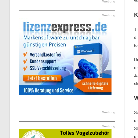
v
Werbung
K
Werbung
Tr
di
t
D
er
Ja
sk
W
S
Werbung
un
Werbung
St
un