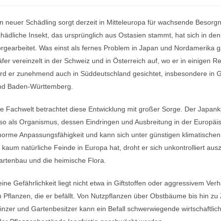
n neuer Schädling sorgt derzeit in Mitteleuropa für wachsende Besorg
hädliche Insekt, das ursprünglich aus Ostasien stammt, hat sich in 
rgearbeitet. Was einst als fernes Problem in Japan und Nordamerika g
fer vereinzelt in der Schweiz und in Österreich auf, wo er in einigen R
rd er zunehmend auch in Süddeutschland gesichtet, insbesondere in G
nd Baden-Württemberg.
e Fachwelt betrachtet diese Entwicklung mit großer Sorge. Der Japankäf
so als Organismus, dessen Eindringen und Ausbreitung in der Europäisc
norme Anpassungsfähigkeit und kann sich unter günstigen klimatische
 kaum natürliche Feinde in Europa hat, droht er sich unkontrolliert aus
artenbau und die heimische Flora.
ine Gefährlichkeit liegt nicht etwa in Giftstoffen oder aggressivem Ve
 Pflanzen, die er befällt. Von Nutzpflanzen über Obstbäume bis hin zu 
nzer und Gartenbesitzer kann ein Befall schwerwiegende wirtschaftli