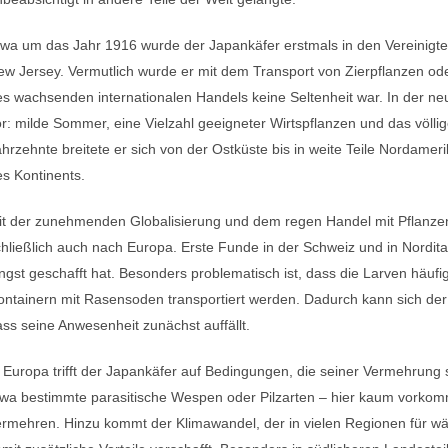
twa um das Jahr 1916 wurde der Japankäfer erstmals in den Vereinigt
w Jersey. Vermutlich wurde er mit dem Transport von Zierpflanzen ode
es wachsenden internationalen Handels keine Seltenheit war. In der 
r: milde Sommer, eine Vielzahl geeigneter Wirtspflanzen und das völli
hrzehnte breitete er sich von der Ostküste bis in weite Teile Nordame
s Kontinents.
it der zunehmenden Globalisierung und dem regen Handel mit Pflanzen
hließlich auch nach Europa. Erste Funde in der Schweiz und in Nordita
ngst geschafft hat. Besonders problematisch ist, dass die Larven häuf
ontainern mit Rasensoden transportiert werden. Dadurch kann sich d
ss seine Anwesenheit zunächst auffällt.
 Europa trifft der Japankäfer auf Bedingungen, die seiner Vermehrun
twa bestimmte parasitische Wespen oder Pilzarten – hier kaum vorkom
ermehren. Hinzu kommt der Klimawandel, der in vielen Regionen für 