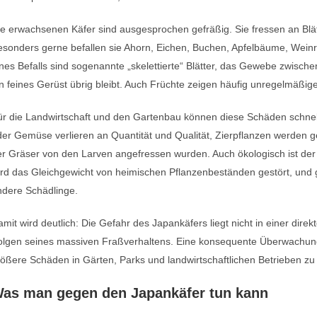
e erwachsenen Käfer sind ausgesprochen gefräßig. Sie fressen an Blät
esonders gerne befallen sie Ahorn, Eichen, Buchen, Apfelbäume, Wein
nes Befalls sind sogenannte „skelettierte“ Blätter, das Gewebe zwische
n feines Gerüst übrig bleibt. Auch Früchte zeigen häufig unregelmäßige
r die Landwirtschaft und den Gartenbau können diese Schäden schnell 
er Gemüse verlieren an Quantität und Qualität, Zierpflanzen werden 
r Gräser von den Larven angefressen wurden. Auch ökologisch ist der 
rd das Gleichgewicht von heimischen Pflanzenbeständen gestört, und 
ndere Schädlinge.
mit wird deutlich: Die Gefahr des Japankäfers liegt nicht in einer dir
olgen seines massiven Fraßverhaltens. Eine konsequente Überwachung
ößere Schäden in Gärten, Parks und landwirtschaftlichen Betrieben zu
as man gegen den Japankäfer tun kann