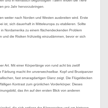
len und in klimatisch begünstigten Tälern finden die Tiere
en pro Jahr hervorzubringen.
en weiter nach Norden und Westen ausbreiten wird. Erste
 ist, sich dauerhaft in Mitteleuropa zu etablieren. Sollte
wie in Nordamerika zu einem flächendeckenden Problem
n und die Risiken frühzeitig einzudämmen, bevor er sich
ner Art. Mit einer Körperlänge von rund acht bis zwölf
sive Färbung macht ihn unverwechselbar. Kopf und Brustpanzer
llischen, fast smaragdartigen Glanz zeigt. Die Flügeldecken
fälligen Kontrast zum grünlichen Vorderkörper. Dieses
nungsbild, das ihn auf den ersten Blick von anderen
üschel, die sich entlang der Körperseiten und am hinteren