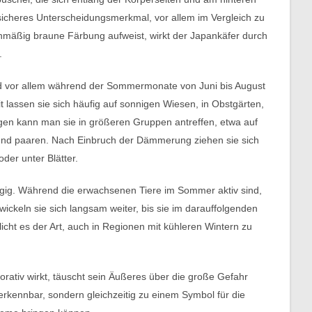
s sicheres Unterscheidungsmerkmal, vor allem im Vergleich zu
chmäßig braune Färbung aufweist, wirkt der Japankäfer durch
.
ind vor allem während der Sommermonate von Juni bis August
t lassen sie sich häufig auf sonnigen Wiesen, in Obstgärten,
n kann man sie in größeren Gruppen antreffen, etwa auf
n und paaren. Nach Einbruch der Dämmerung ziehen sie sich
der unter Blätter.
ngig. Während die erwachsenen Tiere im Sommer aktiv sind,
ckeln sie sich langsam weiter, bis sie im darauffolgenden
cht es der Art, auch in Regionen mit kühleren Wintern zu
ativ wirkt, täuscht sein Äußeres über die große Gefahr
erkennbar, sondern gleichzeitig zu einem Symbol für die