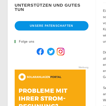
UNTERSTÜTZEN UND GUTES
TUN
Ei
sc
vo
UNSERE PATENSCHAFTEN
Kä
wi
u
Folge uns
Di
al
e
Werbung
er
G
Se
an
Wi