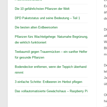
En
Die 10 gefährlichsten Pflanzen der Welt
äh
DPD Paketstatus und seine Bedeutung – Teil 1
di
Die besten alten Erdbeersorten
Di
ak
Pflanzen fürs Wachtelgehege: Naturnahe Begrünung,
W
die wirklich funktioniert
Bl
Teebaumöl gegen Trauermücken – ein sanfter Helfer
me
für gesunde Pflanzen
D
Bodendecker entfernen, wenn der Teppich überhand
le
nimmt
Ja
3 einfache Schritte: Erdbeeren im Herbst pflegen
ü
Das vollautomatisierte Gewächshaus – Raspberry Pi
Ob
hi