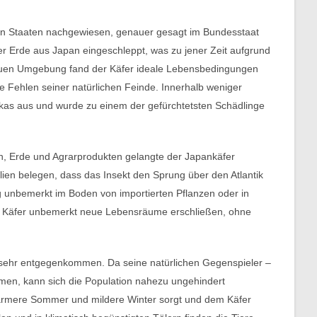
en Staaten nachgewiesen, genauer gesagt im Bundesstaat
r Erde aus Japan eingeschleppt, was zu jener Zeit aufgrund
neuen Umgebung fand der Käfer ideale Lebensbedingungen
ge Fehlen seiner natürlichen Feinde. Innerhalb weniger
rikas aus und wurde zu einem der gefürchtetsten Schädlinge
, Erde und Agrarprodukten gelangte der Japankäfer
lien belegen, dass das Insekt den Sprung über den Atlantik
ig unbemerkt im Boden von importierten Pflanzen oder in
er Käfer unbemerkt neue Lebensräume erschließen, ohne
g sehr entgegenkommen. Da seine natürlichen Gegenspieler –
men, kann sich die Population nahezu ungehindert
wärmere Sommer und mildere Winter sorgt und dem Käfer