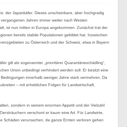
nis: der Japankäfer. Dieses unscheinbare, aber hochgradig
den vergangenen Jahren immer weiter nach Westen
alt, ist nun mitten in Europa angekommen. Zunächst trat der
egionen bereits stabile Populationen gebildet hat. Inzwischen
renzgebieten zu Österreich und der Schweiz, etwa in Bayern
er gilt als sogenannter „prioritärer Quarantäneschädling“,
hen Union unbedingt verhindert werden soll. Er besitzt eine
n Bedingungen innerhalb weniger Jahre stark vermehren. Da
zubreiten – mit erheblichen Folgen für Landwirtschaft,
rhalten, sondern in seinem enormen Appetit und der Vielzahl
Ziersträuchern verschont er kaum eine Art. Für Landwirte,
che Schäden verursachen, da ganze Ernten verloren gehen