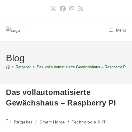
Zum
Inhalt
springen
Menü
Blog
>
Ratgeber
>
Das vollautomatisierte Gewächshaus – Raspberry Pi
>
Das vollautomatisierte
Gewächshaus – Raspberry Pi
Beitrags-
Ratgeber
/
Smart Home
/
Technologie & IT
Kategorie: