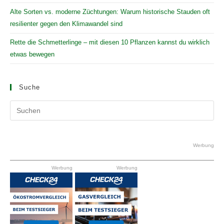
Alte Sorten vs. moderne Züchtungen: Warum historische Stauden oft
resilienter gegen den Klimawandel sind
Rette die Schmetterlinge – mit diesen 10 Pflanzen kannst du wirklich
etwas bewegen
Suche
Pr
Es
to
clo
Werbung
the
Werbung
Werbung
se
pan