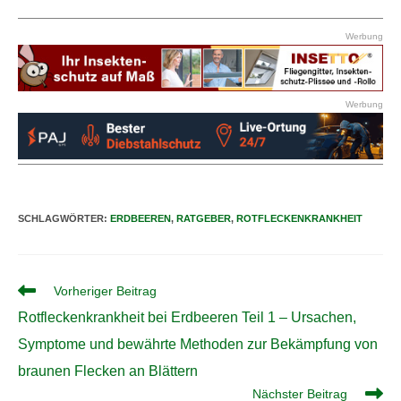
Werbung
Werbung
SCHLAGWÖRTER
:
ERDBEEREN
,
RATGEBER
,
ROTFLECKENKRANKHEIT
Weitere
Vorheriger Beitrag
Artikel
Rotfleckenkrankheit bei Erdbeeren Teil 1 – Ursachen,
ansehen
Symptome und bewährte Methoden zur Bekämpfung von
braunen Flecken an Blättern
Nächster Beitrag