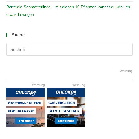
Rette die Schmetterlinge – mit diesen 10 Pflanzen kannst du wirklich
etwas bewegen
Suche
Pr
Es
to
clo
Werbung
the
Werbung
Werbung
se
pan