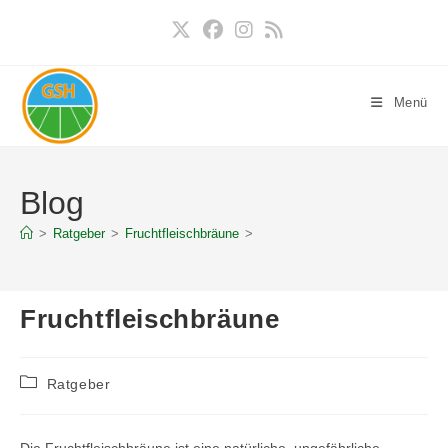
Zum
Inhalt
springen
Menü
Blog
>
Ratgeber
>
Fruchtfleischbräune
>
Fruchtfleischbräune
Beitrags-
Ratgeber
Kategorie: