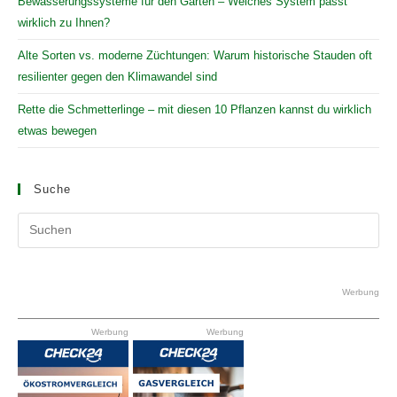
Bewässerungssysteme für den Garten – Welches System passt
wirklich zu Ihnen?
Alte Sorten vs. moderne Züchtungen: Warum historische Stauden oft
resilienter gegen den Klimawandel sind
Rette die Schmetterlinge – mit diesen 10 Pflanzen kannst du wirklich
etwas bewegen
Suche
Pr
Es
to
clo
Werbung
the
Werbung
Werbung
se
pan