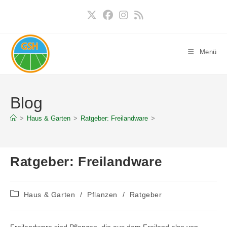
Zum
Inhalt
springen
Menü
Blog
>
Haus & Garten
>
Ratgeber: Freilandware
>
Ratgeber: Freilandware
Beitrags-
Haus & Garten
/
Pflanzen
/
Ratgeber
Kategorie: