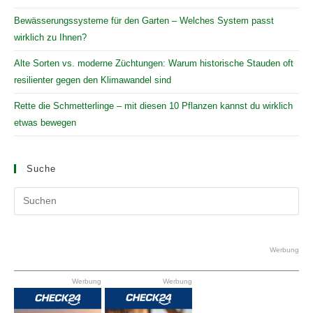
Bewässerungssysteme für den Garten – Welches System passt
wirklich zu Ihnen?
Alte Sorten vs. moderne Züchtungen: Warum historische Stauden oft
resilienter gegen den Klimawandel sind
Rette die Schmetterlinge – mit diesen 10 Pflanzen kannst du wirklich
etwas bewegen
Suche
Pr
Es
to
clo
Werbung
the
Werbung
Werbung
se
pan