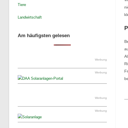
Tiere
ni
kl
Landwirtschaft
P
Am häufigsten gelesen
Be
au
Al
Werbung
Rü
Fr
Werbung
be
Werbung
Werbung