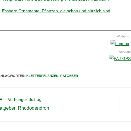
Essbare Ornamente: Pflanzen, die schön und nützlich sind
Werbung
Werbung
CHLAGWÖRTER
:
KLETTERPFLANZEN
,
RATGEBER
itere
Vorheriger Beitrag
tikel
atgeber: Rhododendron
nsehen