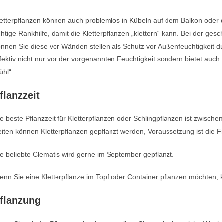
etterpflanzen können auch problemlos in Kübeln auf dem Balkon oder d
chtige Rankhilfe, damit die Kletterpflanzen „klettern“ kann. Bei der ges
nnen Sie diese vor Wänden stellen als Schutz vor Außenfeuchtigkeit du
fektiv nicht nur vor der vorgenannten Feuchtigkeit sondern bietet auc
ühl“.
flanzzeit
e beste Pflanzzeit für Kletterpflanzen oder Schlingpflanzen ist zwisc
iten können Kletterpflanzen gepflanzt werden, Voraussetzung ist die Fro
e beliebte Clematis wird gerne im September gepflanzt.
nn Sie eine Kletterpflanze im Topf oder Container pflanzen möchten, k
flanzung