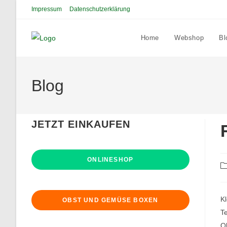
Zum
Impressum
Datenschutzerklärung
Inhalt
springen
Home
Webshop
Bl
Blog
JETZT EINKAUFEN
ONLINESHOP
Be
Ka
Kl
OBST UND GEMÜSE BOXEN
Te
Ob