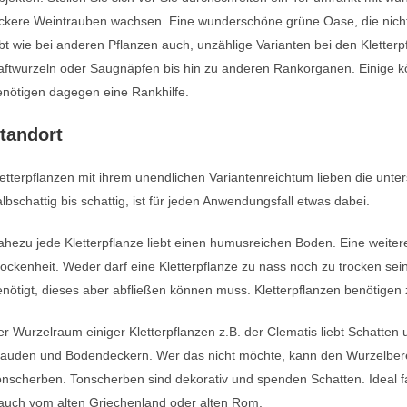
eckere Weintrauben wachsen. Eine wunderschöne grüne Oase, die nicht
bt wie bei anderen Pflanzen auch, unzählige Varianten bei den Kletter
ftwurzeln oder Saugnäpfen bis hin zu anderen Rankorganen. Einige kö
enötigen dagegen eine Rankhilfe.
tandort
etterpflanzen mit ihrem unendlichen Variantenreichtum lieben die unter
lbschattig bis schattig, ist für jeden Anwendungsfall etwas dabei.
hezu jede Kletterpflanze liebt einen humusreichen Boden. Eine weite
ockenheit. Weder darf eine Kletterpflanze zu nass noch zu trocken se
nötigt, dieses aber abfließen können muss. Kletterpflanzen benötige
r Wurzelraum einiger Kletterpflanzen z.B. der Clematis liebt Schatten
tauden und Bodendeckern. Wer das nicht möchte, kann den Wurzelbere
nscherben. Tonscherben sind dekorativ und spenden Schatten. Ideal f
auch vom alten Griechenland oder alten Rom.