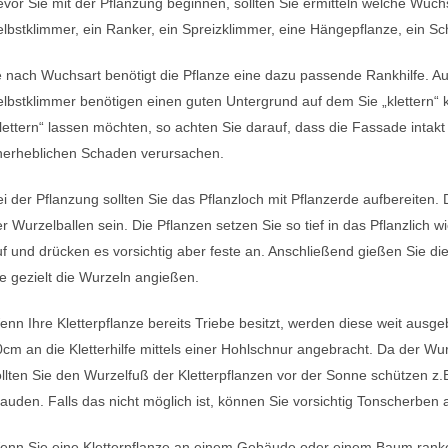
vor Sie mit der Pflanzung beginnen, sollten Sie ermitteln welche Wuchs
lbstklimmer, ein Ranker, ein Spreizklimmer, eine Hängepflanze, ein Schl
e nach Wuchsart benötigt die Pflanze eine dazu passende Rankhilfe.
lbstklimmer benötigen einen guten Untergrund auf dem Sie „klettern“
lettern“ lassen möchten, so achten Sie darauf, dass die Fassade intakt
nerheblichen Schaden verursachen.
i der Pflanzung sollten Sie das Pflanzloch mit Pflanzerde aufbereiten. 
r Wurzelballen sein. Die Pflanzen setzen Sie so tief in das Pflanzlich w
f und drücken es vorsichtig aber feste an. Anschließend gießen Sie die
e gezielt die Wurzeln angießen.
nn Ihre Kletterpflanze bereits Triebe besitzt, werden diese weit ausg
cm an die Kletterhilfe mittels einer Hohlschnur angebracht. Da der Wurz
llten Sie den Wurzelfuß der Kletterpflanzen vor der Sonne schützen z.
auden. Falls das nicht möglich ist, können Sie vorsichtig Tonscherben
nn Sie eine Kletterpflanze an einem Gebäude oder einem Baum ranken l