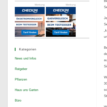
the
Be
Werbung
Werbung
search
Se
panel.
J
Se
„k
u
Be
Kategorien
de
News und Infos
au
Si
Ratgeber
We
Pflanzen
30
so
Haus uns Garten
St
Büro
We