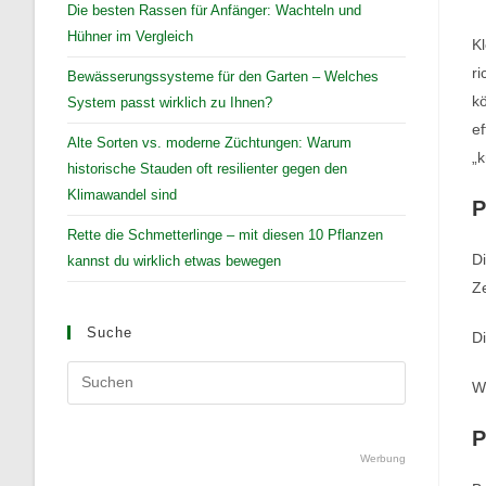
Die besten Rassen für Anfänger: Wachteln und
Hühner im Vergleich
Kl
ri
Bewässerungssysteme für den Garten – Welches
kö
System passt wirklich zu Ihnen?
ef
Alte Sorten vs. moderne Züchtungen: Warum
„k
historische Stauden oft resilienter gegen den
Klimawandel sind
P
Rette die Schmetterlinge – mit diesen 10 Pflanzen
Di
kannst du wirklich etwas bewegen
Ze
Suche
Di
Press
We
Escape
to
P
close
Werbung