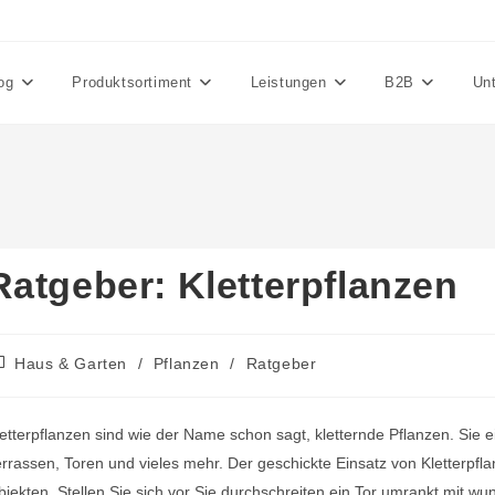
og
Produktsortiment
Leistungen
B2B
Un
Ratgeber: Kletterpflanzen
itrags-
Haus & Garten
/
Pflanzen
/
Ratgeber
tegorie:
etterpflanzen sind wie der Name schon sagt, kletternde Pflanzen. Sie 
rrassen, Toren und vieles mehr. Der geschickte Einsatz von Kletterpf
jekten. Stellen Sie sich vor Sie durchschreiten ein Tor umrankt mit 