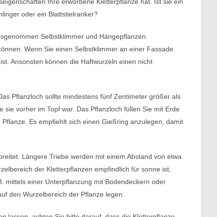
eigenschaften Ihre erworbene Kletterpflanze hat. Ist sie ein
inger oder ein Blattstielranker?
 Ausgenommen Selbstklimmer und Hängepflanzen.
 können. Wenn Sie einen Selbstklimmer an einer Fassade
 ist. Ansonsten können die Haftwurzeln einen nicht
Das Pflanzloch sollte mindestens fünf Zentimeter größer als
ie sie vorher im Topf war. Das Pflanzloch füllen Sie mit Erde
 Pflanze. Es empfiehlt sich einen Gießring anzulegen, damit
ebreitet. Längere Triebe werden mit einem Abstand von etwa
elbereich der Kletterpflanzen empfindlich für sonne ist,
B. mittels einer Unterpflanzung mit Bodendeckern oder
 auf den Wurzelbereich der Pflanze legen.
assen, achten Sie bitte darauf, dass die Kletterpflanze