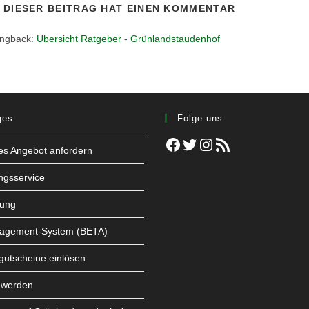
DIESER BEITRAG HAT EINEN KOMMENTAR
ingback:
Übersicht Ratgeber - Grünlandstaudenhof
ges
Folge uns
Facebook
Twitter
Instagram
RSS-Feed
les Angebot anfordern
ngsservice
tung
agement-System (BETA)
utscheine einlösen
 werden