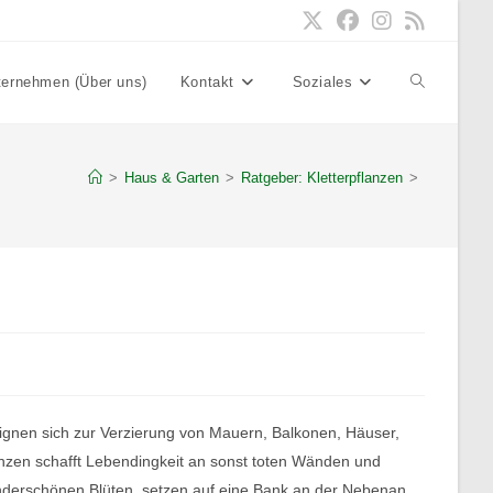
ternehmen (Über uns)
Kontakt
Soziales
Website-
Suche
>
Haus & Garten
>
Ratgeber: Kletterpflanzen
>
umschalten
eignen sich zur Verzierung von Mauern, Balkonen, Häuser,
lanzen schafft Lebendingkeit an sonst toten Wänden und
wunderschönen Blüten, setzen auf eine Bank an der Nebenan