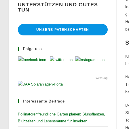
UNTERSTÜTZEN UND GUTES
l
TUN
gi
Ha
b
UNSERE PATENSCHAFTEN
S
Folge uns
Kl
ha
Na
Werbung
Tr
be
Interessante Beiträge
De
S
Pollinatorenfreundliche Gärten planen: Blühpflanzen,
To
Blühzeiten und Lebensräume für Insekten
H