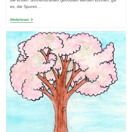
die ersten Sonnenstrahlen genossen werden können, gilt
es, die Spuren…
Vorbereitung
Weiterlesen
Auf
Den
Frühling:
Balkon
Und
Terrasse
In
Topform
Bringen