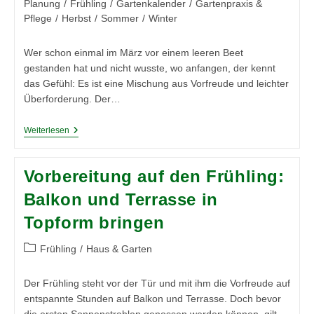
Kategorie:
Planung
/
Frühling
/
Gartenkalender
/
Gartenpraxis &
Pflege
/
Herbst
/
Sommer
/
Winter
Wer schon einmal im März vor einem leeren Beet
gestanden hat und nicht wusste, wo anfangen, der kennt
das Gefühl: Es ist eine Mischung aus Vorfreude und leichter
Überforderung. Der…
Gartenplanung
Weiterlesen
Von
A
Bis
Vorbereitung auf den Frühling:
Z:
Frühling,
Balkon und Terrasse in
Sommer,
Herbst
Topform bringen
–
Alles
Im
Beitrags-
Frühling
/
Haus & Garten
Griff
Kategorie:
Der Frühling steht vor der Tür und mit ihm die Vorfreude auf
entspannte Stunden auf Balkon und Terrasse. Doch bevor