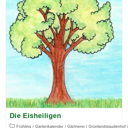
So
Geht’s
Richtig!
Die Eisheiligen
Beitrags-
Frühling
/
Gartenkalender
/
Gärtnerei
/
Grünlandstaudenhof