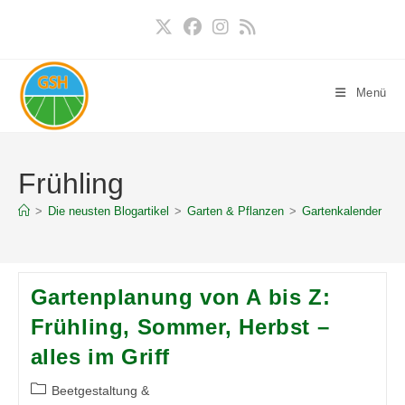
Zum
Inhalt
springen
Menü
Frühling
>
Die neusten Blogartikel
>
Garten & Pflanzen
>
Gartenkalender
>
F
Gartenplanung von A bis Z:
Frühling, Sommer, Herbst –
alles im Griff
Beitrags-
Beetgestaltung &