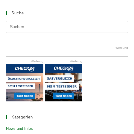
Suche
Pr
Es
to
clo
Werbung
the
Werbung
Werbung
se
pan
Kategorien
News und Infos